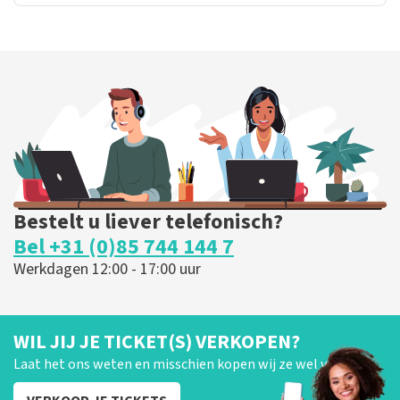
Bestelt u liever telefonisch?
Bel +31 (0)85 744 144 7
Werkdagen 12:00 - 17:00 uur
WIL JIJ JE TICKET(S) VERKOPEN?
Laat het ons weten en misschien kopen wij ze wel van je!