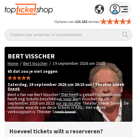
Op basis van
113.182
reviews
Zoeken naar artiesten of evenementen
BERT VISSCHER
/
/
Home
Bert Visscher
19 september 2026 om 20:15
65 dat zou je niet zeggen
zaterdag
,
19 september 2026 om 20:15
uur
|
Theater Sneek
Sneek
Bent u fan van Bert Visscher? Dan heeft u geluk! Topticketshop
heeft nog tickets beschikbaar voor Bert Visscher op 19
september 2026 om 20:15 uur op locatie Theater Sneek Sneek. De
nominale waarde van deze tickets is
€30,-
. Het eerste
verkooppunt is Theater Sneek Sneek.
Hoeveel tickets wilt u reserveren?