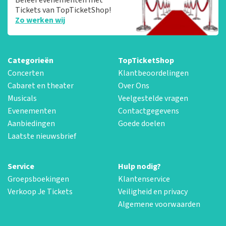
Tickets van TopTicketShop!
Zo werken wij
Categorieën
TopTicketShop
Concerten
Klantbeoordelingen
Cabaret en theater
Over Ons
Musicals
Veelgestelde vragen
Evenementen
Contactgegevens
Aanbiedingen
Goede doelen
Laatste nieuwsbrief
Service
Hulp nodig?
Groepsboekingen
Klantenservice
Verkoop Je Tickets
Veiligheid en privacy
Algemene voorwaarden