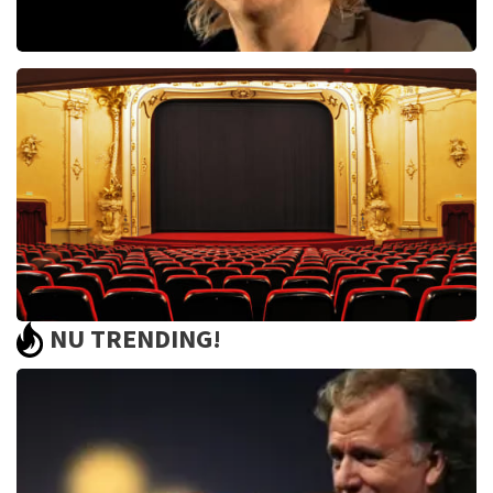
Jan Jaap Van Der Wal
49
reviews
BEKIJKEN
NU TRENDING!
Saturday Night Fever
60
reviews
BEKIJKEN