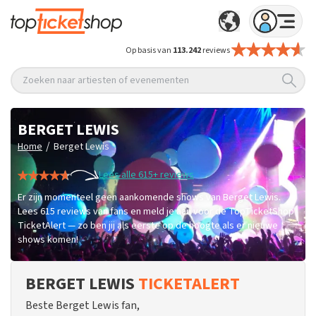
Op basis van
113.242
reviews
Zoeken naar artiesten of evenementen
BERGET LEWIS
/
Home
Berget Lewis
Lees alle 615+ reviews
Er zijn momenteel geen aankomende shows van Berget Lewis.
Lees 615 reviews van fans en meld je aan voor de TopTicketShop
TicketAlert — zo ben jij als eerste op de hoogte als er nieuwe
shows komen!
BERGET LEWIS
TICKETALERT
Beste Berget Lewis fan,