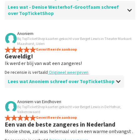
Lees wat - Denise Westerhof-Grootfaam schreef
over TopTicketShop
Beoordeling van - Denise Westerhof-Grootfaam over
Anoniem
TopTicketShop
Bij TopTicketShop kaarten gekocht voor Berget Lewis in Theater Markant
Maashorst, Uden
Het was een bijzonder mooie avond.
Geverifieerde aankoop
Geweldig!
Goed geregeld.
De recensie is vertaald
Origineel weergeven
Ik werd er blij van wat een zangeres!
De recensie is vertaald
Origineel weergeven
Lees wat Anoniem schreef over TopTicketShop
Beoordeling van Anoniem over
TopTicketShop
Anoniem
van
Eindhoven
Bij TopTicketShop kaarten gekocht voor Berget Lewis in De Hofnar,
Goed
Valkenswaard
Goed
Geverifieerde aankoop
Een van de beste zangeres in Nederland
De recensie is vertaald
Origineel weergeven
Mooie show, zal was helemaal vol en een warme ontvangst .