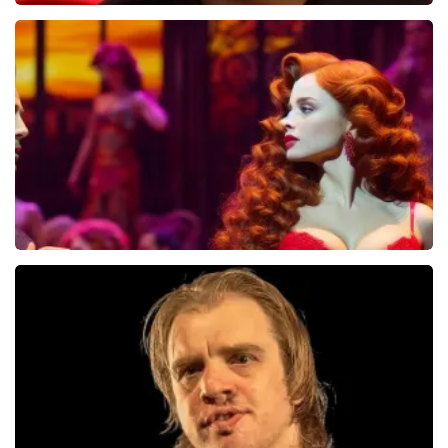
Jandino Asporaat
499+
reviews
BEKIJKEN
Pretty Woman
44
reviews
BEKIJKEN