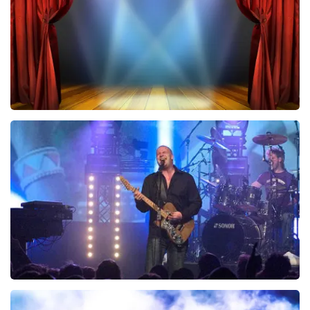
BESTEL NU
40 45 De Musical
243
laatste 30 minuten
BESTEL NU
Blof