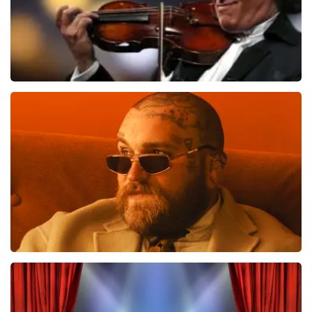
Andre Rieu
510
laatste 30 minuten
BESTEL NU
Teddy Swims
433
laatste 30 minuten