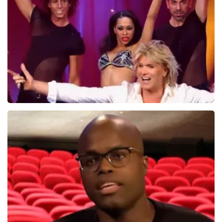
274+
reviews
BEKIJKEN
Hans Klok
314+
reviews
BEKIJKEN