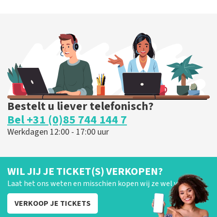
Ashton Brothers
127
laatste 30 minuten
BESTEL NU
Bestelt u liever telefonisch?
Bel +31 (0)85 744 144 7
Werkdagen 12:00 - 17:00 uur
WIL JIJ JE TICKET(S) VERKOPEN?
Laat het ons weten en misschien kopen wij ze wel van je!
VERKOOP JE TICKETS