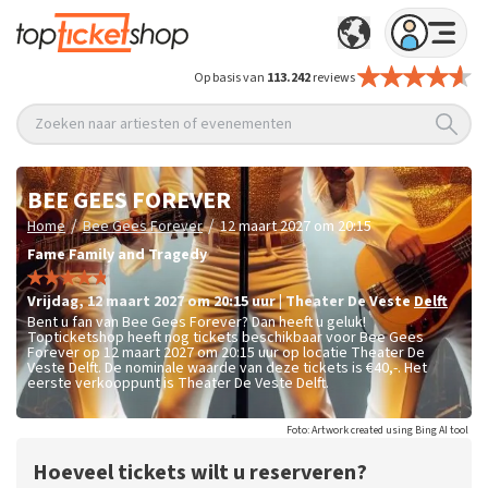
Op basis van
113.242
reviews
Zoeken naar artiesten of evenementen
BEE GEES FOREVER
/
/
Home
Bee Gees Forever
12 maart 2027 om 20:15
Fame Family and Tragedy
vrijdag
,
12 maart 2027 om 20:15
uur
|
Theater De Veste
Delft
Bent u fan van Bee Gees Forever? Dan heeft u geluk!
Topticketshop heeft nog tickets beschikbaar voor Bee Gees
Forever op 12 maart 2027 om 20:15 uur op locatie Theater De
Veste Delft. De nominale waarde van deze tickets is
€40,-
. Het
eerste verkooppunt is Theater De Veste Delft.
Foto: Artwork created using Bing AI tool
Hoeveel tickets wilt u reserveren?