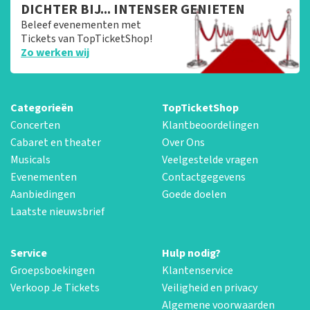
DICHTER BIJ... INTENSER GENIETEN
Beleef evenementen met
Tickets van TopTicketShop!
Zo werken wij
Categorieën
TopTicketShop
Concerten
Klantbeoordelingen
Cabaret en theater
Over Ons
Musicals
Veelgestelde vragen
Evenementen
Contactgegevens
Aanbiedingen
Goede doelen
Laatste nieuwsbrief
Service
Hulp nodig?
Groepsboekingen
Klantenservice
Verkoop Je Tickets
Veiligheid en privacy
Algemene voorwaarden