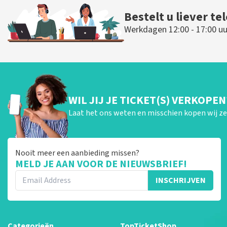
Bestelt u liever te
Werkdagen 12:00 - 17:00 uu
WIL JIJ JE TICKET(S) VERKOPEN
Laat het ons weten en misschien kopen wij ze 
Nooit meer een aanbieding missen?
MELD JE AAN VOOR DE NIEUWSBRIEF!
INSCHRIJVEN
Categorieën
TopTicketShop