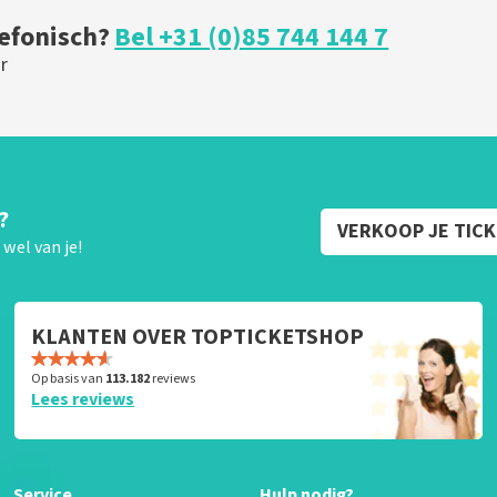
lefonisch?
Bel +31 (0)85 744 144 7
r
?
VERKOOP JE TIC
wel van je!
KLANTEN OVER TOPTICKETSHOP
Op basis van
113.182
reviews
Lees reviews
Service
Hulp nodig?