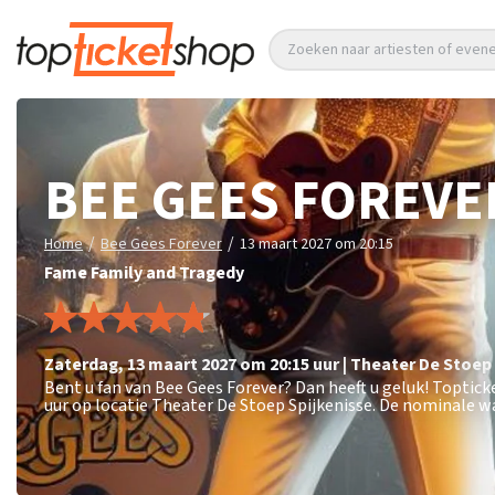
Zoeken naar artiesten of eve
BEE GEES FOREVE
/
/
Home
Bee Gees Forever
13 maart 2027 om 20:15
Fame Family and Tragedy
zaterdag
,
13 maart 2027 om 20:15
uur
|
Theater De Stoep
Bent u fan van Bee Gees Forever? Dan heeft u geluk! Toptic
uur op locatie Theater De Stoep Spijkenisse. De nominale wa