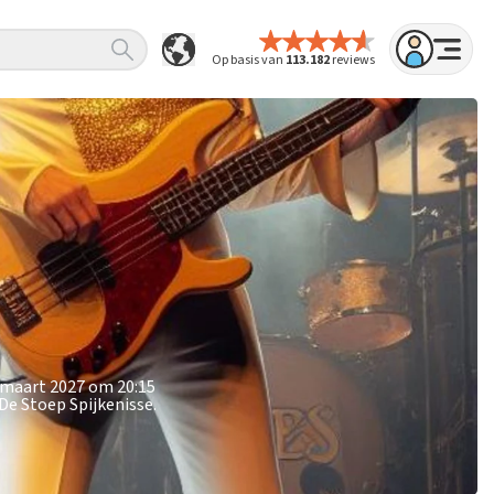
Op basis van
113.182
reviews
3 maart 2027 om 20:15
De Stoep Spijkenisse.