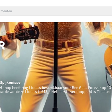
nementen
R
Spijkenisse
ketshop heeft nog tickets beschikbaar voor Bee Gees Forever op 1
arde van deze tickets is
€43,-
. Het eerste verkooppunt is Theater 