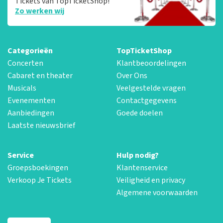
Tickets van TopTicketShop!
Zo werken wij
Categorieën
TopTicketShop
Concerten
Klantbeoordelingen
Cabaret en theater
Over Ons
Musicals
Veelgestelde vragen
Evenementen
Contactgegevens
Aanbiedingen
Goede doelen
Laatste nieuwsbrief
Service
Hulp nodig?
Groepsboekingen
Klantenservice
Verkoop Je Tickets
Veiligheid en privacy
Algemene voorwaarden