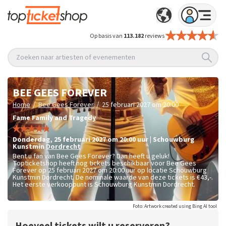
Op basis van
113.182
reviews
Zoeken naar artiesten of evenementen
BEE GEES FOREVER
/
/
Home
Bee Gees Forever
25 februari 2027 om 20:00
Fame Family and Tragedy
donderdag
,
25 februari 2027 om 20:00
uur
|
Schouwburg
Kunstmin
Dordrecht
Bent u fan van Bee Gees Forever? Dan heeft u geluk!
Topticketshop heeft nog tickets beschikbaar voor Bee Gees
Forever op 25 februari 2027 om 20:00 uur op locatie Schouwburg
Kunstmin Dordrecht. De nominale waarde van deze tickets is
€43,-
.
Het eerste verkooppunt is Schouwburg Kunstmin Dordrecht.
Foto: Artwork created using Bing AI tool