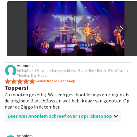
grof taalgebruik en/of onwaarheden worden niet geplaatst.
Het kan enkele weken duren voordat een review wordt
geplaatst.
Anoniem
Bij TopTicketShop kaarten gekocht voor Beach Boys Best in World Forum
Theater, Den Haag
Geverifieerde aankoop
Toppers!
Zo mooi en gezellig. Wat een geschoolde boys en zingen als
de originele BeatchBoys en wat heb ik daar van genoten. Op
naar de Ziggo in december.
Lees wat Anoniem schreef over TopTicketShop
Beoordeling van Anoniem over
TopTicketShop
Anoniem