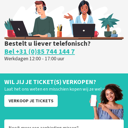
BESTEL NU
Bestelt u liever telefonisch?
Bel +31 (0)85 744 144 7
Werkdagen 12:00 - 17:00 uur
WIL JIJ JE TICKET(S) VERKOPEN?
Laat het ons weten en misschien kopen wij ze wel van je!
VERKOOP JE TICKETS
Nooit meer een aanbieding missen?