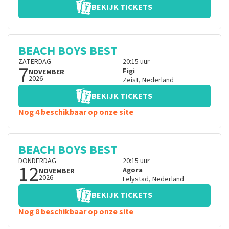
BEKIJK TICKETS
BEACH BOYS BEST
ZATERDAG
20:15
uur
7
Figi
NOVEMBER
2026
Zeist
,
Nederland
BEKIJK TICKETS
Nog 4 beschikbaar op onze site
BEACH BOYS BEST
DONDERDAG
20:15
uur
12
Agora
NOVEMBER
2026
Lelystad
,
Nederland
BEKIJK TICKETS
Nog 8 beschikbaar op onze site