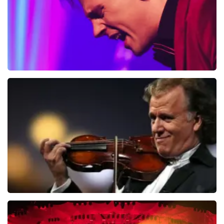
Bouke And The Elvis Matters Band
961+
reviews
BEKIJKEN
Andre Rieu
5618+
reviews