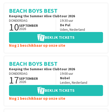
BEACH BOYS BEST
Keeping the Summer Alive Clubtour 2026
DONDERDAG
19:30
uur
10
De Pul
SEPTEMBER
2026
Uden
,
Nederland
BEKIJK TICKETS
Nog 1 beschikbaar op onze site
BEACH BOYS BEST
Keeping the Summer Alive Clubtour 2026
DONDERDAG
19:00
uur
17
Nobel
SEPTEMBER
2026
Leiden
,
Nederland
BEKIJK TICKETS
Nog 1 beschikbaar op onze site