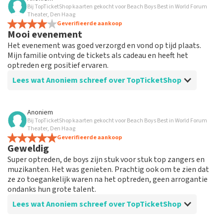
Bij TopTicketShop kaarten gekocht voor Beach Boys Best in World Forum
Klasse
Theater, Den Haag
Goed geregeld en duidelijk hier kan je veilig bestellen
Geverifieerde aankoop
Mooi evenement
en dat doe ik de volgende keer weer.
Het evenement was goed verzorgd en vond op tijd plaats.
Mijn familie ontving de tickets als cadeau en heeft het
optreden erg positief ervaren.
Lees wat Anoniem schreef over TopTicketShop
Beoordeling van Anoniem over
TopTicketShop
Anoniem
Bij TopTicketShop kaarten gekocht voor Beach Boys Best in World Forum
Veel te duur en late bezorging
Theater, Den Haag
Deze ingeruilde tickets worden door topticketservice
Geverifieerde aankoop
Geweldig
te duur doorverkocht via internet. Even doorzoeken
loont! Daarnaast ontvang je tickets met de naam van
Super optreden, de boys zijn stuk voor stuk top zangers en
een ander persoon en krijg je te tickets vlak voor het
muzikanten. Het was genieten. Prachtig ook om te zien dat
evenement. Dus drie punten die niet lekker voelen,
ze zo toegankelijk waren na het optreden, geen arrogantie
zeker niet als je de tickets cadeau wilt geven.
ondanks hun grote talent.
Lees wat Anoniem schreef over TopTicketShop
Reactie van TopTicketShop