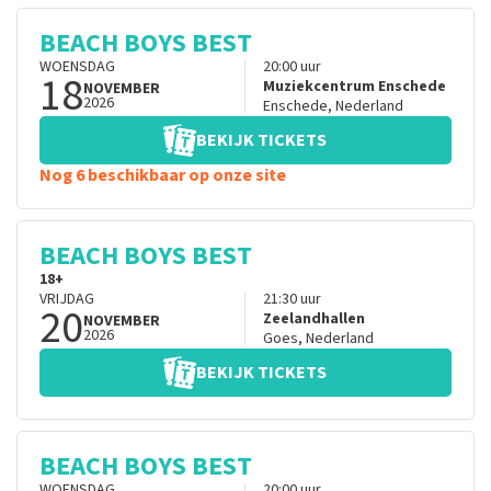
BEACH BOYS BEST
WOENSDAG
20:00
uur
18
Muziekcentrum Enschede
NOVEMBER
2026
Enschede
,
Nederland
BEKIJK TICKETS
Nog 6 beschikbaar op onze site
BEACH BOYS BEST
18+
VRIJDAG
21:30
uur
20
Zeelandhallen
NOVEMBER
2026
Goes
,
Nederland
BEKIJK TICKETS
BEACH BOYS BEST
WOENSDAG
20:00
uur