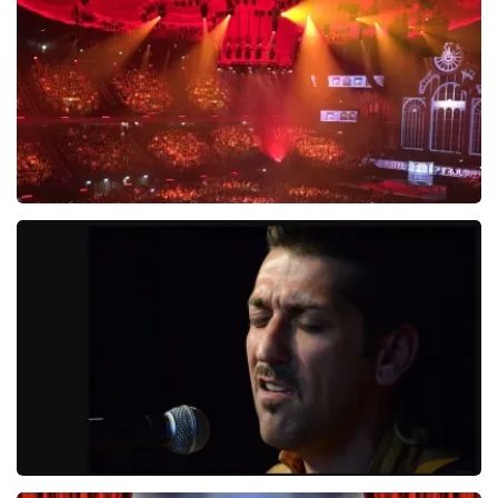
BEKIJKEN
Vrienden Van Amstel Live
1252+
reviews
BEKIJKEN