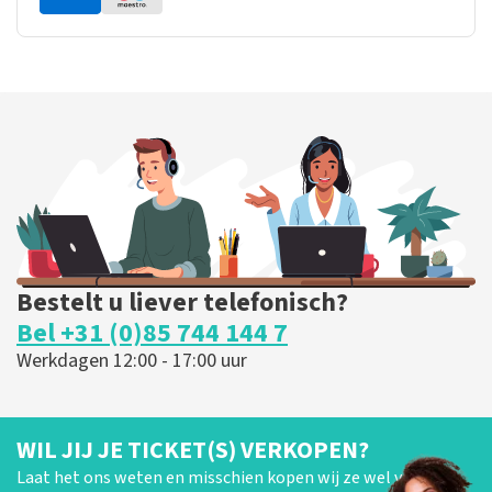
Bestelt u liever telefonisch?
Bel +31 (0)85 744 144 7
Werkdagen 12:00 - 17:00 uur
WIL JIJ JE TICKET(S) VERKOPEN?
Laat het ons weten en misschien kopen wij ze wel van je!