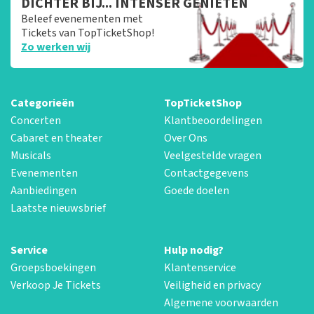
DICHTER BIJ... INTENSER GENIETEN
Beleef evenementen met
Tickets van TopTicketShop!
Zo werken wij
Categorieën
TopTicketShop
Concerten
Klantbeoordelingen
Cabaret en theater
Over Ons
Musicals
Veelgestelde vragen
Evenementen
Contactgegevens
Aanbiedingen
Goede doelen
Laatste nieuwsbrief
Service
Hulp nodig?
Groepsboekingen
Klantenservice
Verkoop Je Tickets
Veiligheid en privacy
Algemene voorwaarden