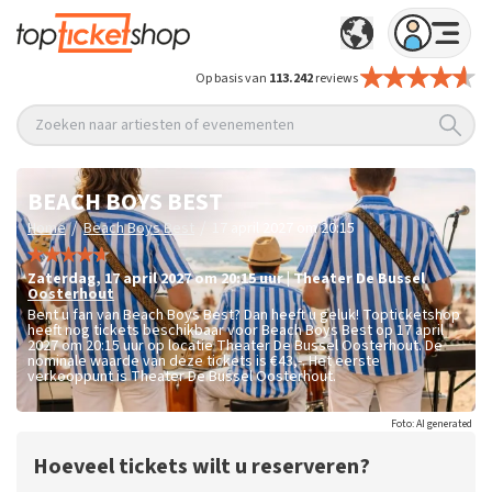
Op basis van
113.242
reviews
Zoeken naar artiesten of evenementen
BEACH BOYS BEST
/
/
Home
Beach Boys Best
17 april 2027 om 20:15
zaterdag
,
17 april 2027 om 20:15
uur
|
Theater De Bussel
Oosterhout
Bent u fan van Beach Boys Best? Dan heeft u geluk! Topticketshop
heeft nog tickets beschikbaar voor Beach Boys Best op 17 april
2027 om 20:15 uur op locatie Theater De Bussel Oosterhout. De
nominale waarde van deze tickets is
€43,-
. Het eerste
verkooppunt is Theater De Bussel Oosterhout.
Foto: AI generated
Hoeveel tickets wilt u reserveren?