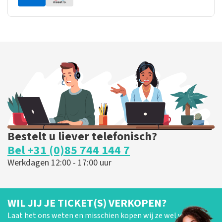
Bestelt u liever telefonisch?
Bel +31 (0)85 744 144 7
Werkdagen 12:00 - 17:00 uur
WIL JIJ JE TICKET(S) VERKOPEN?
Laat het ons weten en misschien kopen wij ze wel van je!