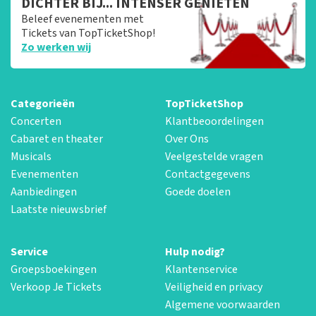
DICHTER BIJ... INTENSER GENIETEN
Beleef evenementen met
Tickets van TopTicketShop!
Zo werken wij
Categorieën
TopTicketShop
Concerten
Klantbeoordelingen
Cabaret en theater
Over Ons
Musicals
Veelgestelde vragen
Evenementen
Contactgegevens
Aanbiedingen
Goede doelen
Laatste nieuwsbrief
Service
Hulp nodig?
Groepsboekingen
Klantenservice
Verkoop Je Tickets
Veiligheid en privacy
Algemene voorwaarden