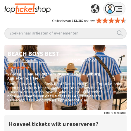
Op basis van
113.182
reviews
Zoeken naar artiesten of evenementen
BEACH BOYS BEST
/
/
Home
Beach Boys Best
8 januari 2027 om 20:00
vrijdag
,
8 januari 2027 om 20:00
uur
|
Schouwburg
Agnietenhof
Tiel
Bent u fan van Beach Boys Best? Dan heeft u geluk! Topticketshop
heeft nog tickets beschikbaar voor Beach Boys Best op 8 januari
2027 om 20:00 uur op locatie Schouwburg Agnietenhof Tiel. De
nominale waarde van deze tickets is
€42,-
. Het eerste
verkooppunt is Schouwburg Agnietenhof Tiel.
Foto: AI generated
Hoeveel tickets wilt u reserveren?