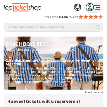
Op basis van
113.182
reviews
Zoeken naar artiesten of evenementen
BEACH BOYS BEST
/
/
Home
Beach Boys Best
3 april 2027 om 20:00
zaterdag
,
3 april 2027 om 20:00
uur
|
Theater De Meenthe
Steenwijk
Bent u fan van Beach Boys Best? Dan heeft u geluk! Topticketshop
heeft nog tickets beschikbaar voor Beach Boys Best op 3 april
2027 om 20:00 uur op locatie Theater De Meenthe Steenwijk. De
nominale waarde van deze tickets is
€42,-
. Het eerste
verkooppunt is Theater De Meenthe Steenwijk.
Foto: AI generated
Hoeveel tickets wilt u reserveren?