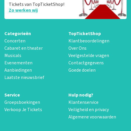
Tickets van TopTicketShop!
Zo werken wij
Categorieën
TopTicketShop
Concerten
Klantbeoordelingen
Cabaret en theater
Over Ons
Musicals
Veelgestelde vragen
Evenementen
Contactgegevens
Aanbiedingen
Goede doelen
Laatste nieuwsbrief
Service
Hulp nodig?
Groepsboekingen
Klantenservice
Verkoop Je Tickets
Veiligheid en privacy
Algemene voorwaarden