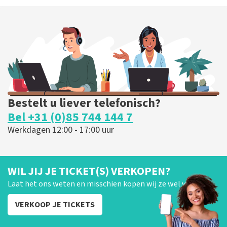
Bestelt u liever telefonisch?
Bel +31 (0)85 744 144 7
Werkdagen 12:00 - 17:00 uur
WIL JIJ JE TICKET(S) VERKOPEN?
Laat het ons weten en misschien kopen wij ze wel van je!
VERKOOP JE TICKETS