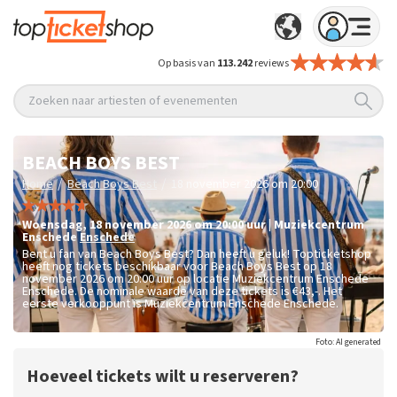
Op basis van
113.242
reviews
Zoeken naar artiesten of evenementen
BEACH BOYS BEST
/
/
Home
Beach Boys Best
18 november 2026 om 20:00
woensdag
,
18 november 2026 om 20:00
uur
|
Muziekcentrum
Enschede
Enschede
Bent u fan van Beach Boys Best? Dan heeft u geluk! Topticketshop
heeft nog tickets beschikbaar voor Beach Boys Best op 18
november 2026 om 20:00 uur op locatie Muziekcentrum Enschede
Enschede. De nominale waarde van deze tickets is
€43,-
. Het
eerste verkooppunt is Muziekcentrum Enschede Enschede.
Foto: AI generated
Hoeveel tickets wilt u reserveren?