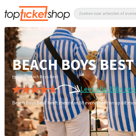
Zoeken naar artiesten of eve
BEACH BOYS BEST
/
Home
Beach Boys Best
Lees alle 206+ rev
Beach Boys Best heeft meer dan 59 evenementen op dit mome