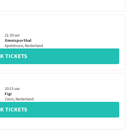
21:30
uur
Omnisporthal
Apeldoorn
,
Nederland
K TICKETS
20:15
uur
Figi
Zeist
,
Nederland
K TICKETS