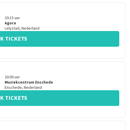
20:15
uur
Agora
Lelystad
,
Nederland
K TICKETS
20:00
uur
Muziekcentrum Enschede
Enschede
,
Nederland
K TICKETS