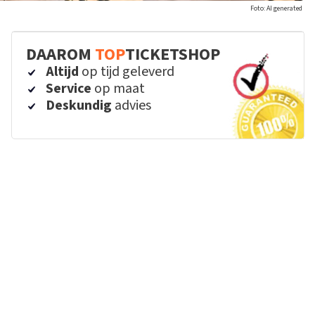
Foto: AI generated
DAAROM
TOP
TICKETSHOP
Altijd
op tijd geleverd
Service
op maat
Deskundig
advies