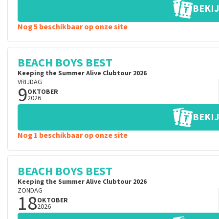
BEKIJ
Nog 5 beschikbaar op onze site
BEACH BOYS BEST
Keeping the Summer Alive Clubtour 2026
VRIJDAG
9
OKTOBER
2026
BEKIJ
Nog 1 beschikbaar op onze site
BEACH BOYS BEST
Keeping the Summer Alive Clubtour 2026
ZONDAG
18
OKTOBER
2026