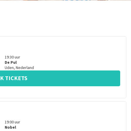
19:30
uur
De Pul
Uden
,
Nederland
K TICKETS
19:00
uur
Nobel