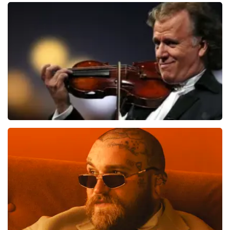
Vrienden Van Amstel Live
1626
laatste 30 minuten
BESTEL NU
Andre Rieu
1138
laatste 30 minuten
BESTEL NU