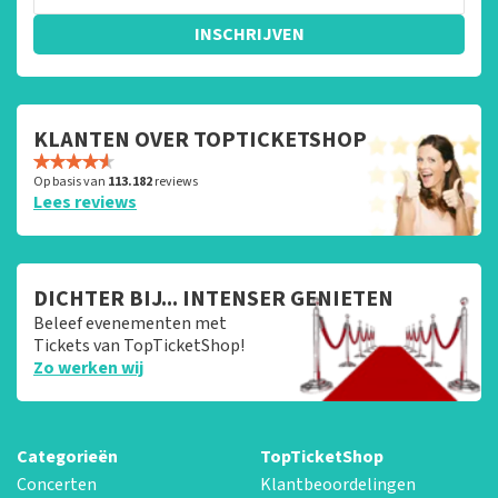
INSCHRIJVEN
KLANTEN OVER TOPTICKETSHOP
Op basis van
113.182
reviews
Lees reviews
DICHTER BIJ... INTENSER GENIETEN
Beleef evenementen met
Tickets van TopTicketShop!
Zo werken wij
Categorieën
TopTicketShop
Concerten
Klantbeoordelingen