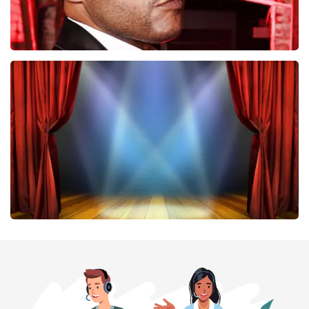
Don Omar
422
laatste 30 minuten
BESTEL NU
40 45 De Musical
331
laatste 30 minuten
BESTEL NU