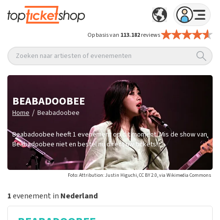
Op basis van
113.182
reviews
Zoeken naar artiesten of evenementen
BEABADOOBEE
/
Home
Beabadoobee
Beabadoobee heeft 1 evenement op dit moment. Mis de show van
Beabadoobee niet en bestel nu direct uw tickets!
Foto: Attribution: Justin Higuchi, CC BY 2.0, via Wikimedia Commons
1
evenement in
Nederland