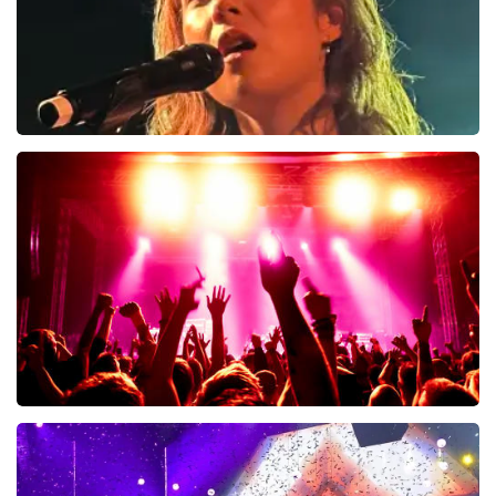
Laufey
1
reviews
BEKIJKEN
Chase Atlantic
8
reviews