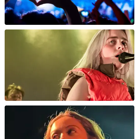
Mitski
4
reviews
BEKIJKEN
Billie Eilish
18
reviews
BEKIJKEN