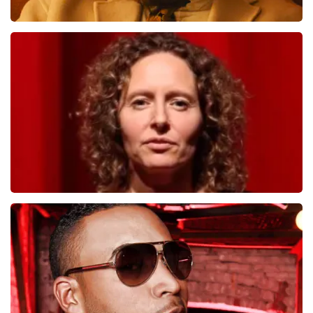
Teddy Swims
817
laatste 30 minuten
BESTEL NU
Esther van der Voort
546
laatste 30 minuten
BESTEL NU