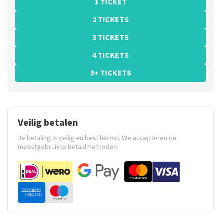
1 TICKET
2 TICKETS
3 TICKETS
4 TICKETS
5+ TICKETS
Veilig betalen
Je betaling is veilig en beschermd. We accepteren de
meestgebruikte betaalmethoden.