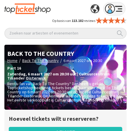
Op basis van
113.182
reviews
Zoeken naar artiesten of evenementen
BACK TO THE COUNTRY
/
/
Home
Back To The Country
6 maart 2027 om 20:30
Part 16
zaterdag
,
6 maart 2027 om 20:30
uur
|
Cultuurcentrum
Tiliander
Oisterwijk
Bent u fan van Back To The Country? Dan heeft u geluk!
Topticketshop heeft nog tickets beschikbaar voor Back To The
Country op 6 maart 2027 om 20:30 uur op locatie Cultuurcentrum
Tiliander Oisterwijk. De nominale waarde van deze tickets is
€30,-
.
Het eerste verkooppunt is Cultuurcentrum Tiliander Oisterwijk.
Hoeveel tickets wilt u reserveren?