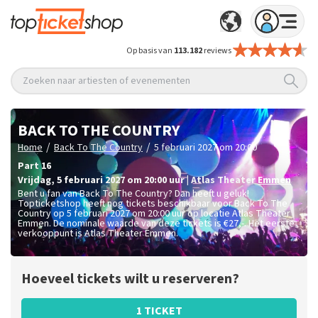
Op basis van
113.182
reviews
Zoeken naar artiesten of evenementen
BACK TO THE COUNTRY
/
/
Home
Back To The Country
5 februari 2027 om 20:00
Part 16
vrijdag
,
5 februari 2027 om 20:00
uur
|
Atlas Theater
Emmen
Bent u fan van Back To The Country? Dan heeft u geluk!
Topticketshop heeft nog tickets beschikbaar voor Back To The
Country op 5 februari 2027 om 20:00 uur op locatie Atlas Theater
Emmen. De nominale waarde van deze tickets is
€27,-
. Het eerste
verkooppunt is Atlas Theater Emmen.
Hoeveel tickets wilt u reserveren?
1 TICKET