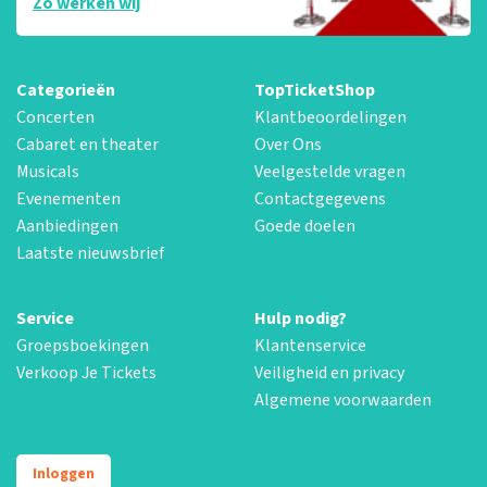
Zo werken wij
Categorieën
TopTicketShop
Concerten
Klantbeoordelingen
Cabaret en theater
Over Ons
Musicals
Veelgestelde vragen
Evenementen
Contactgegevens
Aanbiedingen
Goede doelen
Laatste nieuwsbrief
Service
Hulp nodig?
Groepsboekingen
Klantenservice
Verkoop Je Tickets
Veiligheid en privacy
Algemene voorwaarden
Inloggen