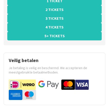
1 TICKET
2 TICKETS
3 TICKETS
4 TICKETS
5+ TICKETS
Veilig betalen
Je betaling is veilig en beschermd. We accepteren de
meestgebruikte betaalmethoden.