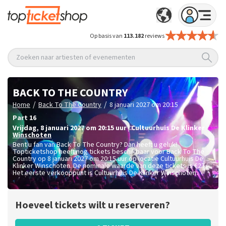
Op basis van
113.182
reviews
Zoeken naar artiesten of evenementen
BACK TO THE COUNTRY
/
/
Home
Back To The Country
8 januari 2027 om 20:15
Part 16
vrijdag
,
8 januari 2027 om 20:15
uur
|
Cultuurhuis De Klinker
Winschoten
Bent u fan van Back To The Country? Dan heeft u geluk!
Topticketshop heeft nog tickets beschikbaar voor Back To The
Country op 8 januari 2027 om 20:15 uur op locatie Cultuurhuis De
Klinker Winschoten. De nominale waarde van deze tickets is
€27,-
.
Het eerste verkooppunt is Cultuurhuis De Klinker Winschoten.
Hoeveel tickets wilt u reserveren?