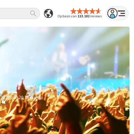
Op basis van
113.182
reviews
 2027 om 20:15 uur op