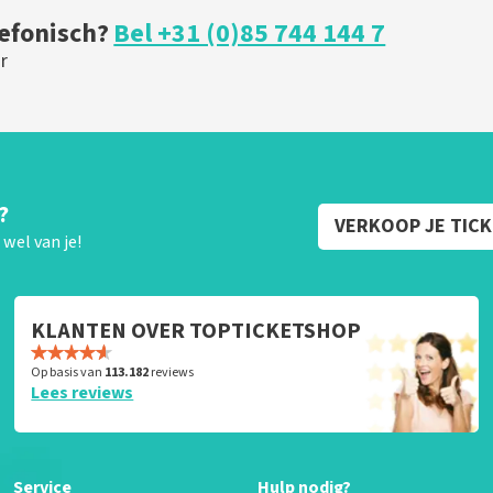
lefonisch?
Bel +31 (0)85 744 144 7
r
?
VERKOOP JE TIC
wel van je!
KLANTEN OVER TOPTICKETSHOP
Op basis van
113.182
reviews
Lees reviews
Service
Hulp nodig?