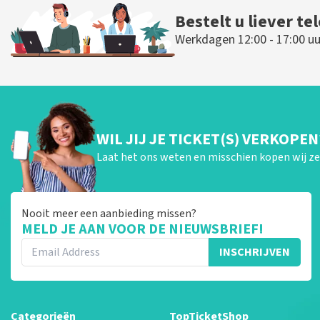
Bestelt u liever te
Werkdagen 12:00 - 17:00 uu
WIL JIJ JE TICKET(S) VERKOPEN
Laat het ons weten en misschien kopen wij ze 
Nooit meer een aanbieding missen?
MELD JE AAN VOOR DE NIEUWSBRIEF!
INSCHRIJVEN
Categorieën
TopTicketShop