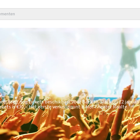
nementen
e
hop heeft nog tickets beschikbaar voor Back to Black op 12 januari
ckets is
€30,-
. Het eerste verkooppunt is Hof Theater Raalte.