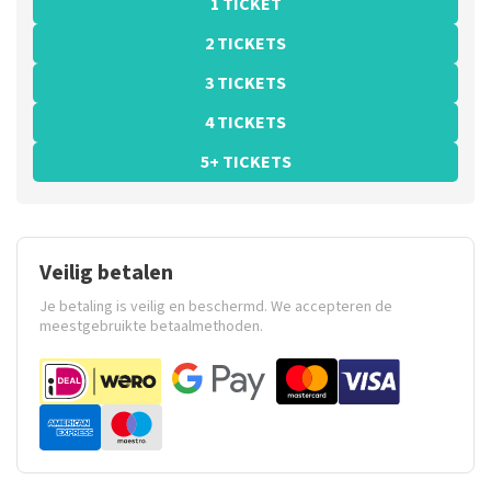
1 TICKET
2 TICKETS
3 TICKETS
4 TICKETS
5+ TICKETS
Veilig betalen
Je betaling is veilig en beschermd. We accepteren de
meestgebruikte betaalmethoden.