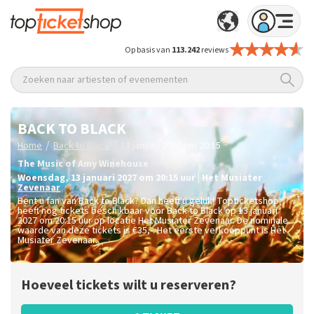
Op basis van
113.242
reviews
Zoeken naar artiesten of evenementen
BACK TO BLACK
/
/
Home
Back to Black
13 januari 2027 om 20:15
The Music of Amy Winehouse
woensdag
,
13 januari 2027 om 20:15
uur
|
Het Musiater
Zevenaar
Bent u fan van Back to Black? Dan heeft u geluk! Topticketshop
heeft nog tickets beschikbaar voor Back to Black op 13 januari
2027 om 20:15 uur op locatie Het Musiater Zevenaar. De nominale
waarde van deze tickets is
€35,-
. Het eerste verkooppunt is Het
Musiater Zevenaar.
Hoeveel tickets wilt u reserveren?