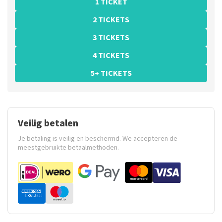
1 TICKET
2 TICKETS
3 TICKETS
4 TICKETS
5+ TICKETS
Veilig betalen
Je betaling is veilig en beschermd. We accepteren de
meestgebruikte betaalmethoden.