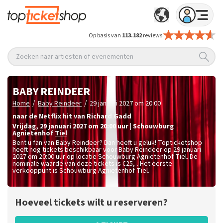
Op basis van
113.182
reviews
Zoeken naar artiesten of evenementen
BABY REINDEER
/
/
Home
Baby Reindeer
29 januari 2027 om 20:00
naar de Netflix hit van Richard Gadd
vrijdag
,
29 januari 2027 om 20:00
uur
|
Schouwburg
Agnietenhof
Tiel
Bent u fan van Baby Reindeer? Dan heeft u geluk! Topticketshop
heeft nog tickets beschikbaar voor Baby Reindeer op 29 januari
2027 om 20:00 uur op locatie Schouwburg Agnietenhof Tiel. De
nominale waarde van deze tickets is
€25,-
. Het eerste
verkooppunt is Schouwburg Agnietenhof Tiel.
Hoeveel tickets wilt u reserveren?