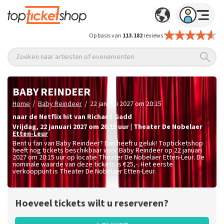
Op basis van
113.182
reviews
Zoeken naar artiesten of evenementen
BABY REINDEER
/
/
Home
Baby Reindeer
22 januari 2027 om 20:15
naar de Netflix hit van Richard Gadd
vrijdag
,
22 januari 2027 om 20:15
uur
|
Theater De Nobelaer
Etten-Leur
Bent u fan van Baby Reindeer? Dan heeft u geluk! Topticketshop
heeft nog tickets beschikbaar voor Baby Reindeer op 22 januari
2027 om 20:15 uur op locatie Theater De Nobelaer Etten-Leur. De
nominale waarde van deze tickets is
€25,-
. Het eerste
verkooppunt is Theater De Nobelaer Etten-Leur.
Hoeveel tickets wilt u reserveren?