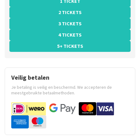
1 TICKET
2 TICKETS
3 TICKETS
4 TICKETS
5+ TICKETS
Veilig betalen
Je betaling is veilig en beschermd. We accepteren de
meestgebruikte betaalmethoden.