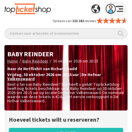
Op basis van
113.182
reviews
Zoeken naar artiesten of evenementen
BABY REINDEER
/
/
Home
Baby Reindeer
30 oktober 2026 om 20:15
Naar de Netflixhit van Richard Gadd
vrijdag
,
30 oktober 2026 om 20:15
uur
|
De Hofnar
Valkenswaard
Bent u fan van Baby Reindeer? Dan heeft u geluk! Topticketshop
heeft nog tickets beschikbaar voor Baby Reindeer op 30 oktober
2026 om 20:15 uur op locatie De Hofnar Valkenswaard. De nominale
waarde van deze tickets is
€24,-
. Het eerste verkooppunt is De
Hofnar Valkenswaard.
Hoeveel tickets wilt u reserveren?