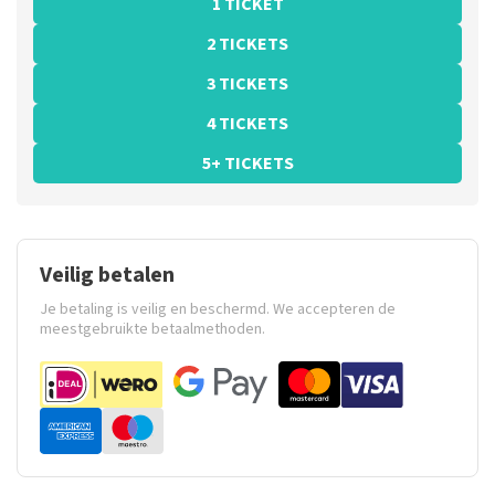
1 TICKET
2 TICKETS
3 TICKETS
4 TICKETS
5+ TICKETS
Veilig betalen
Je betaling is veilig en beschermd. We accepteren de
meestgebruikte betaalmethoden.