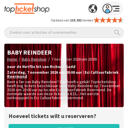
Op basis van
113.182
reviews
Zoeken naar artiesten of evenementen
BABY REINDEER
/
/
Home
Baby Reindeer
7 november 2026 om 20:00
naar de Netflix hit van Richard Gadd
zaterdag
,
7 november 2026 om 20:00
uur
|
Eci Cultuurfabriek
Roermond
Bent u fan van Baby Reindeer? Dan heeft u geluk! Topticketshop
heeft nog tickets beschikbaar voor Baby Reindeer op 7 november
2026 om 20:00 uur op locatie Eci Cultuurfabriek Roermond. De
nominale waarde van deze tickets is
€23,-
. Het eerste
verkooppunt is Eci Cultuurfabriek Roermond.
Hoeveel tickets wilt u reserveren?