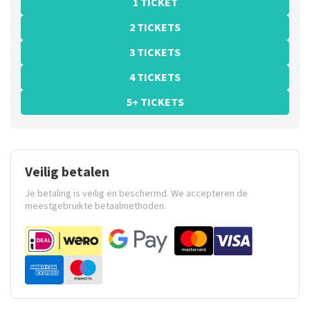
1 TICKET
2 TICKETS
3 TICKETS
4 TICKETS
5+ TICKETS
Veilig betalen
Je betaling is veilig en beschermd. We accepteren de
meestgebruikte betaalmethoden.