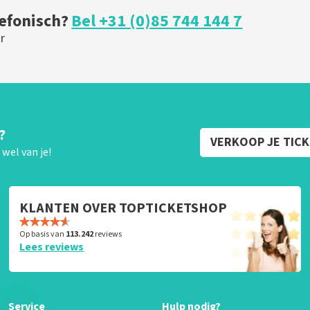
lefonisch?
Bel +31 (0)85 744 144 7
r
?
VERKOOP JE TIC
wel van je!
KLANTEN OVER TOPTICKETSHOP
Op basis van
113.242
reviews
Lees reviews
Service
Hulp nodig?