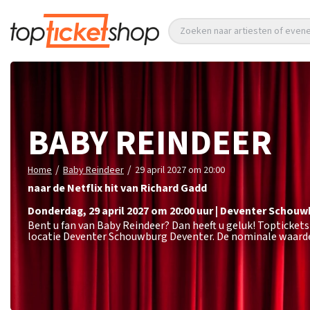
Zoeken naar artiesten of eve
BABY REINDEER
/
/
Home
Baby Reindeer
29 april 2027 om 20:00
naar de Netflix hit van Richard Gadd
donderdag
,
29 april 2027 om 20:00
uur
|
Deventer Schouw
Bent u fan van Baby Reindeer? Dan heeft u geluk! Toptickets
locatie Deventer Schouwburg Deventer. De nominale waarde 