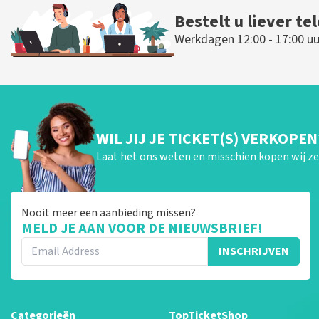
Bestelt u liever te
Werkdagen 12:00 - 17:00 uu
WIL JIJ JE TICKET(S) VERKOPEN
Laat het ons weten en misschien kopen wij ze 
Nooit meer een aanbieding missen?
MELD JE AAN VOOR DE NIEUWSBRIEF!
INSCHRIJVEN
Categorieën
TopTicketShop