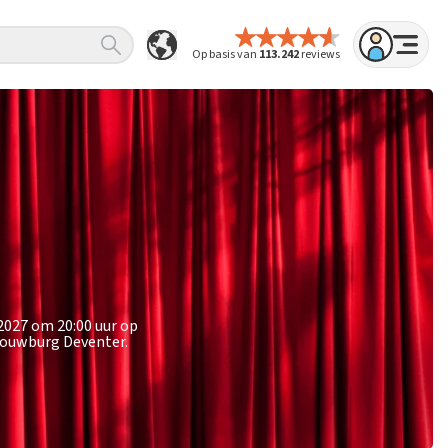
Op basis van
113.242
reviews
2027 om 20:00 uur op
houwburg Deventer.