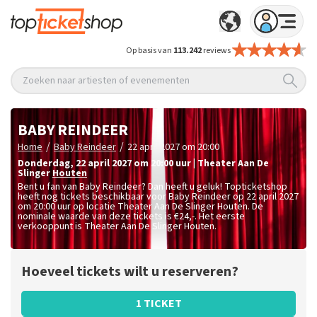
Op basis van
113.242
reviews
Zoeken naar artiesten of evenementen
BABY REINDEER
/
/
Home
Baby Reindeer
22 april 2027 om 20:00
donderdag
,
22 april 2027 om 20:00
uur
|
Theater Aan De
Slinger
Houten
Bent u fan van Baby Reindeer? Dan heeft u geluk! Topticketshop
heeft nog tickets beschikbaar voor Baby Reindeer op 22 april 2027
om 20:00 uur op locatie Theater Aan De Slinger Houten. De
nominale waarde van deze tickets is
€24,-
. Het eerste
verkooppunt is Theater Aan De Slinger Houten.
Hoeveel tickets wilt u reserveren?
1 TICKET