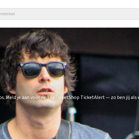
nementen
Meld je aan voor de TopTicketShop TicketAlert — zo ben jij als 