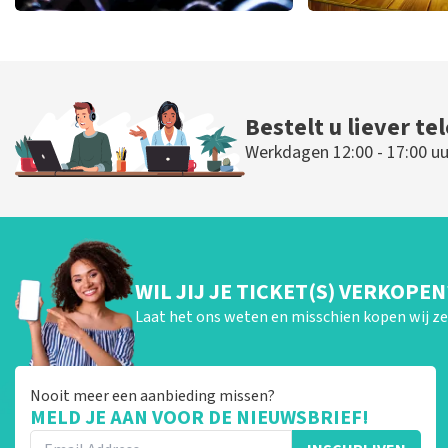
Megadeth
40 45 De Mus
385
laatste 30 minuten
362
laatste 30
BESTEL NU
BESTEL N
Bestelt u liever te
Werkdagen 12:00 - 17:00 uu
WIL JIJ JE TICKET(S) VERKOPEN
Laat het ons weten en misschien kopen wij ze 
Nooit meer een aanbieding missen?
MELD JE AAN VOOR DE NIEUWSBRIEF!