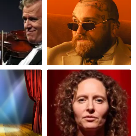
BEKIJKEN
u
Teddy Swims
 minuten
633
laatste 30 minuten
U
BESTEL NU