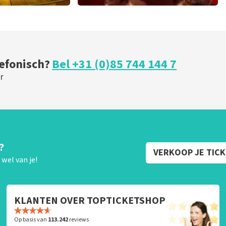
ical
Esther van der Voort
 minuten
262
laatste 30 minuten
U
BESTEL NU
lefonisch?
Bel +31 (0)85 744 144 7
r
?
VERKOOP JE TIC
wel van je!
KLANTEN OVER TOPTICKETSHOP
Op basis van
113.242
reviews