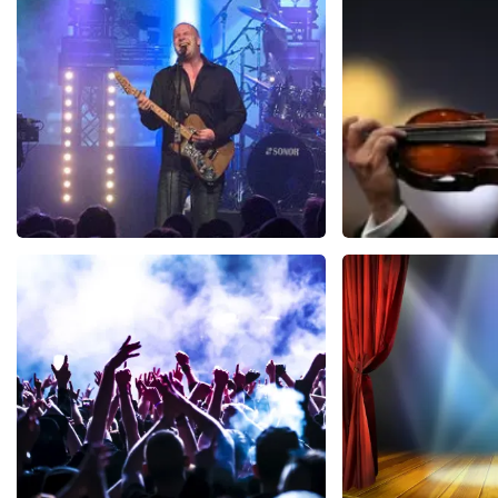
BEKIJKEN
BEKIJKEN
Blof
Andre Rie
943
laatste 30 minuten
774
laatste 30
BESTEL NU
BESTEL N