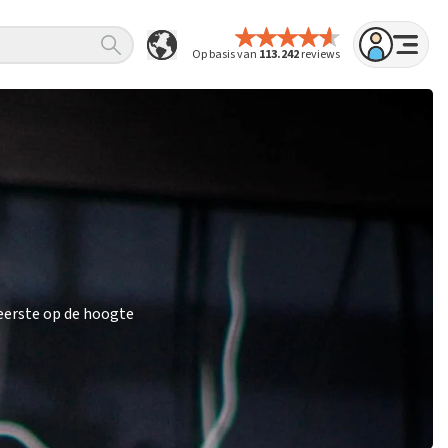
Op basis van
113.242
reviews
eerste op de hoogte