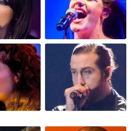
Floor Jansen
2
reviews
409+
reviews
N
BEKIJKEN
Avi Kaplan
reviews
1
reviews