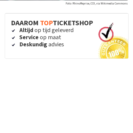
Foto: RhinoReprise, CC0, via Wikimedia Commons
DAAROM
TOP
TICKETSHOP
Altijd
op tijd geleverd
Service
op maat
Deskundig
advies