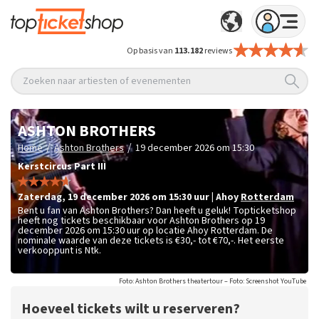
Op basis van
113.182
reviews
Zoeken naar artiesten of evenementen
ASHTON BROTHERS
/
/
Home
Ashton Brothers
19 december 2026 om 15:30
Kerstcircus Part III
zaterdag
,
19 december 2026 om 15:30
uur
|
Ahoy
Rotterdam
Bent u fan van Ashton Brothers? Dan heeft u geluk! Topticketshop
heeft nog tickets beschikbaar voor Ashton Brothers op 19
december 2026 om 15:30 uur op locatie Ahoy Rotterdam. De
nominale waarde van deze tickets is
€30,- tot €70,-
. Het eerste
verkooppunt is Ntk.
Foto: Ashton Brothers theatertour – Foto: Screenshot YouTube
Hoeveel tickets wilt u reserveren?