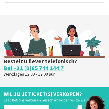
Bestelt u liever telefonisch?
Bel +31 (0)85 744 144 7
Werkdagen 12:00 - 17:00 uur
WIL JIJ JE TICKET(S) VERKOPEN?
Laat het ons weten en misschien kopen wij ze wel van je!