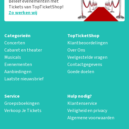
Beleef evenementen met
Tickets van TopTicketShop!
Zo werken wij
Categorieën
TopTicketShop
Concerten
Klantbeoordelingen
Cabaret en theater
Over Ons
Musicals
Veelgestelde vragen
Evenementen
Contactgegevens
Aanbiedingen
Goede doelen
Laatste nieuwsbrief
Service
Hulp nodig?
Groepsboekingen
Klantenservice
Verkoop Je Tickets
Veiligheid en privacy
Algemene voorwaarden