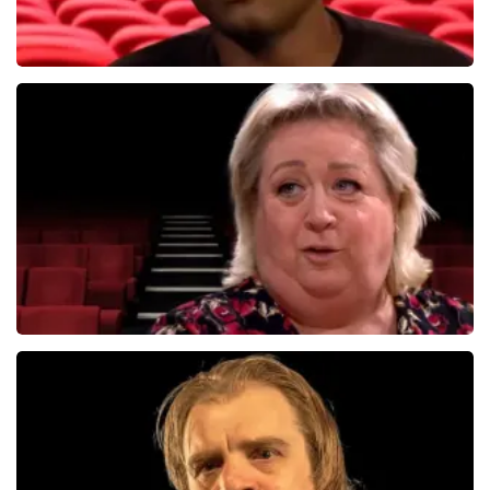
Jandino Asporaat
499+
reviews
BEKIJKEN
Christel De Laat
1153+
reviews
BEKIJKEN