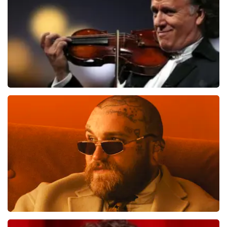
BESTEL NU
Andre Rieu
1138
laatste 30 minuten
BESTEL NU
Teddy Swims