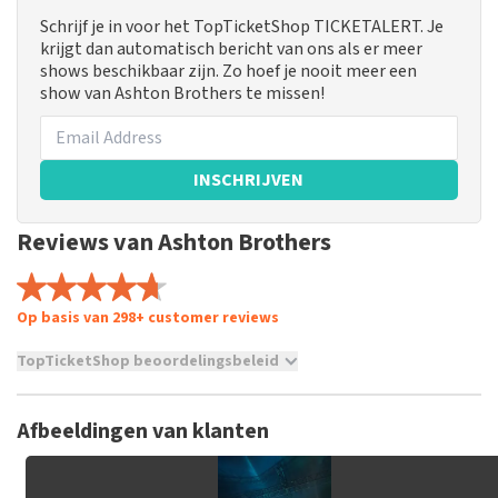
Schrijf je in voor het TopTicketShop TICKETALERT. Je
krijgt dan automatisch bericht van ons als er meer
shows beschikbaar zijn. Zo hoef je nooit meer een
show van Ashton Brothers te missen!
INSCHRIJVEN
Reviews van Ashton Brothers
Op basis van 298+ customer reviews
TopTicketShop beoordelingsbeleid
TopTicketShop verzamelt reviews van echte klanten. Het is
niet mogelijk om een review achter te laten als je geen
Afbeeldingen van klanten
tickets hebt aangeschaft bij TopTicketShop. Reviews met
grof taalgebruik en/of onwaarheden worden niet geplaatst.
Het kan enkele weken duren voordat een review wordt