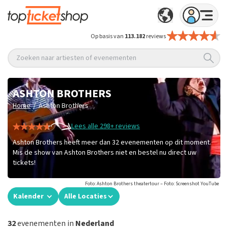
Op basis van
113.182
reviews
Zoeken naar artiesten of evenementen
ASHTON BROTHERS
/
Home
Ashton Brothers
Lees alle 298+ reviews
Ashton Brothers heeft meer dan 32 evenementen op dit moment.
Mis de show van Ashton Brothers niet en bestel nu direct uw
tickets!
Foto: Ashton Brothers theatertour – Foto: Screenshot YouTube
Kalender
Alle Locaties
32
evenementen in
Nederland