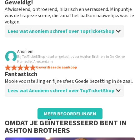
Geweldig!
locatie zelf, scheelt de helft!
Afwisselend, ontroerend, hilarisch en verrassend. Minpuntje
was de trapeze scene, die vanaf het balkon nauwelijks was te
volgen.
Lees wat Anoniem schreef over TopTicketShop
Beoordeling van Anoniem over
TopTicketShop
Anoniem
Bij TopTicketShop kaarten gekocht voor Ashton Brothers in De Kleine
Goed
Komedie, Amsterdam
Tickets zijn makkelijk te kopen, plaatsen makkelijk uit
Geverifieerde aankoop
Fantastisch
te zoeken en daarna snel afgehandeld.
Mooie voorstelling en fijne sfeer. Goede bezetting in de zaal.
Lees wat Anoniem schreef over TopTicketShop
Beoordeling van Anoniem over
TopTicketShop
MEER BEOORDELINGEN
Prima
OMDAT JE GEÏNTERESSEERD BENT IN
Prima geregeld. Op tijd de tickets gekregen en naar
ASHTON BROTHERS
tevredenheid.