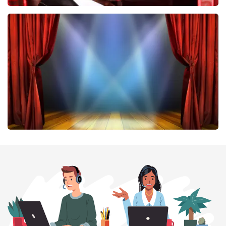
Don Omar
422
laatste 30 minuten
BESTEL NU
40 45 De Musical
331
laatste 30 minuten
BESTEL NU