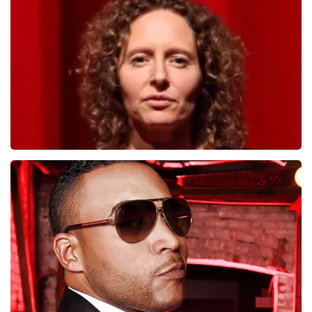
817
laatste 30 minuten
BESTEL NU
Esther van der Voort
546
laatste 30 minuten
BESTEL NU