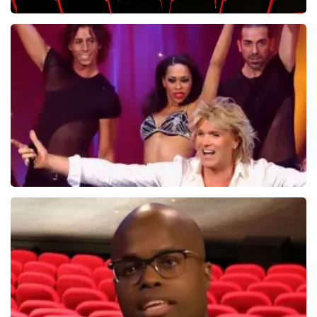
Saturday Night Fever
60
reviews
BEKIJKEN
Hans Klok
314+
reviews
BEKIJKEN