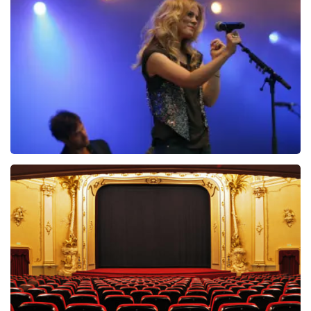
Ilse DeLange
274+
reviews
BEKIJKEN