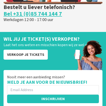
Bestelt u liever telefonisch?
Bel +31 (0)85 744 144 7
Werkdagen 12:00 - 17:00 uur
WIL JIJ JE TICKET(S) VERKOPEN?
Laat het ons weten en misschien kopen wij ze wel van je!
VERKOOP JE TICKETS
Nooit meer een aanbieding missen?
MELD JE AAN VOOR DE NIEUWSBRIEF!
INSCHRIJVEN