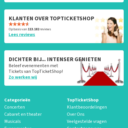
KLANTEN OVER TOPTICKETSHOP
Op basis van
113.182
reviews
Lees reviews
DICHTER BIJ... INTENSER GENIETEN
Beleef evenementen met
Tickets van TopTicketShop!
Zo werken wij
Categorieën
TopTicketShop
Concerten
Klantbeoordelingen
Cabaret en theater
Over Ons
Musicals
Veelgestelde vragen