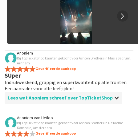
geplaatst.
Anoniem
Bij TopTicketShop kaarten gekocht voor Ashton Brothers in Musis Sacrum,
Arnhem
Geverifieerde aankoop
SUper
Indrukwekkend, grappig en superkwaliteit op alle fronten.
Een aanrader voor alle leeftijden!
Lees wat Anoniem schreef over TopTicketShop
Beoordeling van Anoniem over
TopTicketShop
Anoniem
van
Heiloo
Bij TopTicketShop kaarten gekocht voor Ashton Brothers in De Kleine
Correct
Komedie, Amsterdam
Helaas koop ik volgende keer mijn kaartjes bij de
Geverifieerde aankoop