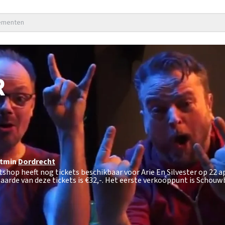
nementen
R
tmin
Dordrecht
etshop heeft nog tickets beschikbaar voor Arie En Silvester op 22 a
arde van deze tickets is
€32,-
. Het eerste verkooppunt is Schou