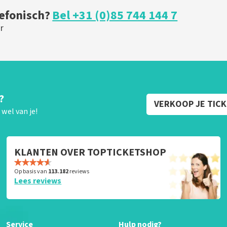
lefonisch?
Bel +31 (0)85 744 144 7
r
?
VERKOOP JE TIC
wel van je!
KLANTEN OVER TOPTICKETSHOP
Op basis van
113.182
reviews
Lees reviews
Service
Hulp nodig?