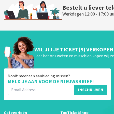
Bestelt u liever te
Werkdagen 12:00 - 17:00 uu
WIL JIJ JE TICKET(S) VERKOPEN
Laat het ons weten en misschien kopen wij ze 
Nooit meer een aanbieding missen?
MELD JE AAN VOOR DE NIEUWSBRIEF!
INSCHRIJVEN
Categorieën
TopTicketShop