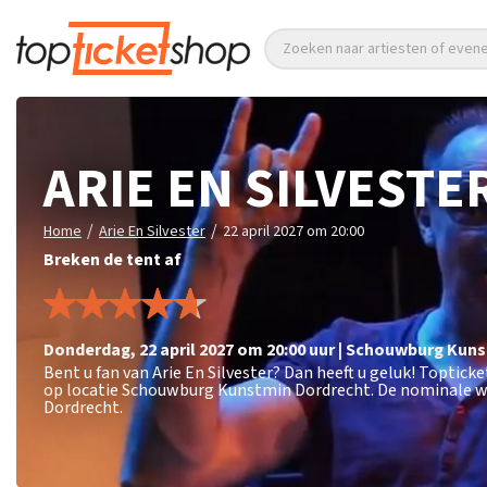
Zoeken naar artiesten of eve
ARIE EN SILVESTE
/
/
Home
Arie En Silvester
22 april 2027 om 20:00
Breken de tent af
donderdag
,
22 april 2027 om 20:00
uur
|
Schouwburg Kuns
Bent u fan van Arie En Silvester? Dan heeft u geluk! Toptick
op locatie Schouwburg Kunstmin Dordrecht. De nominale wa
Dordrecht.