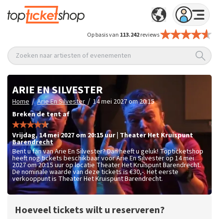
Op basis van
113.242
reviews
Zoeken naar artiesten of evenementen
ARIE EN SILVESTER
/
/
Home
Arie En Silvester
14 mei 2027 om 20:15
Breken de tent af
vrijdag
,
14 mei 2027 om 20:15
uur
|
Theater Het Kruispunt
Barendrecht
Bent u fan van Arie En Silvester? Dan heeft u geluk! Topticketshop
heeft nog tickets beschikbaar voor Arie En Silvester op 14 mei
2027 om 20:15 uur op locatie Theater Het Kruispunt Barendrecht.
De nominale waarde van deze tickets is
€30,-
. Het eerste
verkooppunt is Theater Het Kruispunt Barendrecht.
Hoeveel tickets wilt u reserveren?