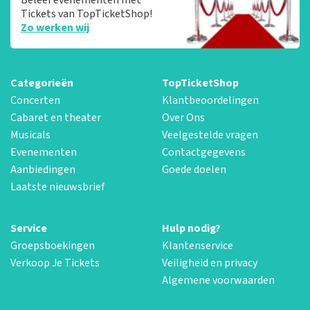
Tickets van TopTicketShop!
Zo werken wij
Categorieën
TopTicketShop
Concerten
Klantbeoordelingen
Cabaret en theater
Over Ons
Musicals
Veelgestelde vragen
Evenementen
Contactgegevens
Aanbiedingen
Goede doelen
Laatste nieuwsbrief
Service
Hulp nodig?
Groepsboekingen
Klantenservice
Verkoop Je Tickets
Veiligheid en privacy
Algemene voorwaarden