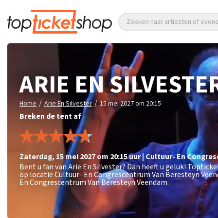
Zoeken naar artiesten of eve
ARIE EN SILVESTE
/
/
Home
Arie En Silvester
15 mei 2027 om 20:15
Breken de tent af
zaterdag
,
15 mei 2027 om 20:15
uur
|
Cultuur- En Congre
Bent u fan van Arie En Silvester? Dan heeft u geluk! Toptick
op locatie Cultuur- En Congrescentrum Van Beresteyn Veen
En Congrescentrum Van Beresteyn Veendam.