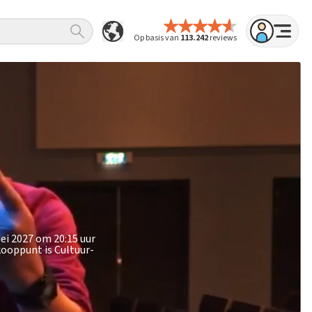
Op basis van
113.242
reviews
mei 2027 om 20:15 uur
kooppunt is Cultuur-