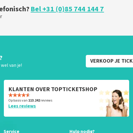
lefonisch?
Bel +31 (0)85 744 144 7
r
?
VERKOOP JE TIC
wel van je!
KLANTEN OVER TOPTICKETSHOP
Op basis van
113.242
reviews
Lees reviews
Service
Hulp nodig?