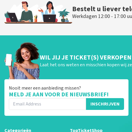
Bestelt u liever te
Werkdagen 12:00 - 17:00 uu
WIL JIJ JE TICKET(S) VERKOPEN
Laat het ons weten en misschien kopen wij ze 
Nooit meer een aanbieding missen?
MELD JE AAN VOOR DE NIEUWSBRIEF!
INSCHRIJVEN
Categorieën
TopTicketShop