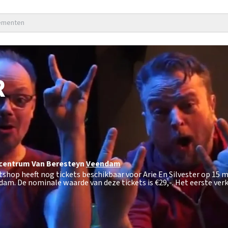
nementen
R
scentrum Van Beresteyn
Veendam
etshop heeft nog tickets beschikbaar voor Arie En Silvester op 15 
dam. De nominale waarde van deze tickets is
€29,-
. Het eerste ver