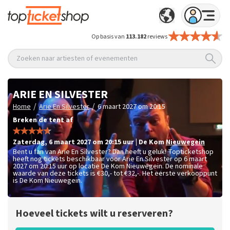
Op basis van
113.182
reviews
Zoeken naar artiesten of evenementen
ARIE EN SILVESTER
/
/
Home
Arie En Silvester
6 maart 2027 om 20:15
Breken de tent af
zaterdag
,
6 maart 2027 om 20:15
uur
|
De Kom
Nieuwegein
Bent u fan van Arie En Silvester? Dan heeft u geluk! Topticketshop
heeft nog tickets beschikbaar voor Arie En Silvester op 6 maart
2027 om 20:15 uur op locatie De Kom Nieuwegein. De nominale
waarde van deze tickets is
€30,- tot €32,-
. Het eerste verkooppunt
is De Kom Nieuwegein.
Hoeveel tickets wilt u reserveren?