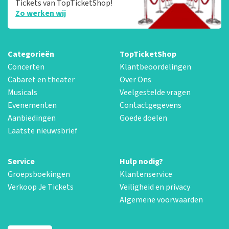
Tickets van TopTicketShop!
Zo werken wij
Categorieën
TopTicketShop
Concerten
Klantbeoordelingen
Cabaret en theater
Over Ons
Musicals
Veelgestelde vragen
Evenementen
Contactgegevens
Aanbiedingen
Goede doelen
Laatste nieuwsbrief
Service
Hulp nodig?
Groepsboekingen
Klantenservice
Verkoop Je Tickets
Veiligheid en privacy
Algemene voorwaarden