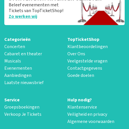
Beleef evenementen met
Tickets van TopTicketShop!
Zo werken wij
Categorieën
TopTicketShop
Concerten
Klantbeoordelingen
Cabaret en theater
Over Ons
Musicals
Veelgestelde vragen
Evenementen
Contactgegevens
Aanbiedingen
Goede doelen
Laatste nieuwsbrief
Service
Hulp nodig?
Groepsboekingen
Klantenservice
Verkoop Je Tickets
Veiligheid en privacy
Algemene voorwaarden