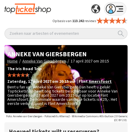
Op basis van
113.242
reviews
Zoeken naar artiesten of evenementen
ANNEKE VAN GIERSBERGEN
/
/
Home
Anneke Van Giersbergen
17 april 2027 om 20:15
The Iris Road Trip
zaterdag
,
17 april 2027 om 20:15
uur
|
Flint
Amersfoort
Bent u fan van Anneke Van Giersbergen? Dan heeft u geluk!
Topticketshop heeft nog tickets beschikbaar voor Anneke Van
Giersbergen op 17 april 2027 om 20:15 uur op locatie Flint
Amersfoort. De nominale waarde van deze tickets is
€29,-
. Het
eerste verkooppunt is Flint Amersfoort.
Foto: Anneke van Giersbergen - Fotocredits Alterna2 - Wikimedia Commons Attribution 2.0 Generic
(CC BY 2.0)
Hoeveel tickets wilt u reserveren?