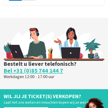
Bestelt u liever telefonisch?
Bel +31 (0)85 744 144 7
Werkdagen 12:00 - 17:00 uur
WIL JIJ JE TICKET(S) VERKOPEN?
Laat het ons weten en misschien kopen wij ze wel van je!