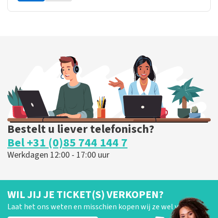
Bestelt u liever telefonisch?
Bel +31 (0)85 744 144 7
Werkdagen 12:00 - 17:00 uur
WIL JIJ JE TICKET(S) VERKOPEN?
Laat het ons weten en misschien kopen wij ze wel van je!