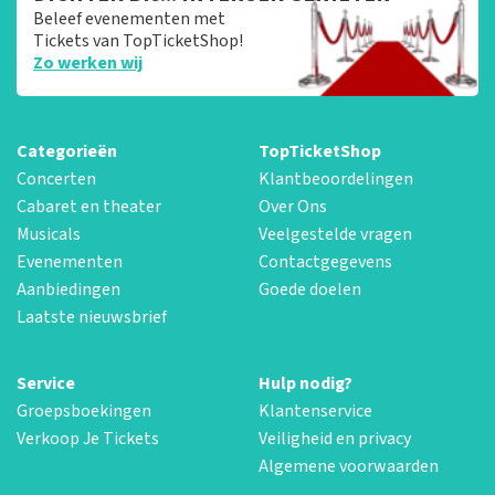
Beleef evenementen met
Tickets van TopTicketShop!
Zo werken wij
Categorieën
TopTicketShop
Concerten
Klantbeoordelingen
Cabaret en theater
Over Ons
Musicals
Veelgestelde vragen
Evenementen
Contactgegevens
Aanbiedingen
Goede doelen
Laatste nieuwsbrief
Service
Hulp nodig?
Groepsboekingen
Klantenservice
Verkoop Je Tickets
Veiligheid en privacy
Algemene voorwaarden