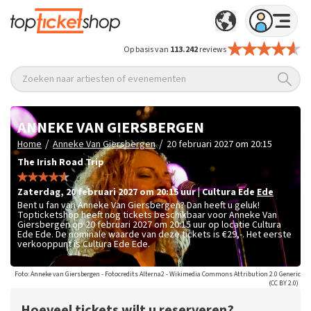
Op basis van
113.242
reviews
Zoeken naar artiesten of evenementen
ANNEKE VAN GIERSBERGEN
/
/
Home
Anneke Van Giersbergen
20 februari 2027 om 20:15
The Irish Road Trip
zaterdag
,
20 februari 2027 om 20:15
uur
|
Cultura Ede
Ede
Bent u fan van Anneke Van Giersbergen? Dan heeft u geluk!
Topticketshop heeft nog tickets beschikbaar voor Anneke Van
Giersbergen op 20 februari 2027 om 20:15 uur op locatie Cultura
Ede Ede. De nominale waarde van deze tickets is
€29,-
. Het eerste
verkooppunt is Cultura Ede Ede.
Foto: Anneke van Giersbergen - Fotocredits Alterna2 - Wikimedia Commons Attribution 2.0 Generic
(CC BY 2.0)
Hoeveel tickets wilt u reserveren?