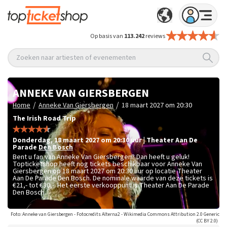
Op basis van
113.242
reviews
Zoeken naar artiesten of evenementen
ANNEKE VAN GIERSBERGEN
/
/
Home
Anneke Van Giersbergen
18 maart 2027 om 20:30
The Irish Road Trip
donderdag
,
18 maart 2027 om 20:30
uur
|
Theater Aan De
Parade
Den Bosch
Bent u fan van Anneke Van Giersbergen? Dan heeft u geluk!
Topticketshop heeft nog tickets beschikbaar voor Anneke Van
Giersbergen op 18 maart 2027 om 20:30 uur op locatie Theater
Aan De Parade Den Bosch. De nominale waarde van deze tickets is
€21,- tot €30,-
. Het eerste verkooppunt is Theater Aan De Parade
Den Bosch.
Foto: Anneke van Giersbergen - Fotocredits Alterna2 - Wikimedia Commons Attribution 2.0 Generic
(CC BY 2.0)