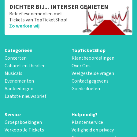
DICHTER BIJ... INTENSER GENIETEN
Beleef evenementen met
Tickets van TopTicketShop!
Zo werken wij
Categorieën
TopTicketShop
Concerten
Klantbeoordelingen
Cabaret en theater
Over Ons
Musicals
Veelgestelde vragen
Evenementen
Contactgegevens
Aanbiedingen
Goede doelen
Laatste nieuwsbrief
Service
Hulp nodig?
Groepsboekingen
Klantenservice
Verkoop Je Tickets
Veiligheid en privacy