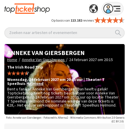
Op basis van
113.182
reviews
Zoeken naar artiesten of evenementen
ANNEKE VAN GIERSBERGEN
/
/
Home
Anneke Van Giersbergen
24 februari 2027 om 20:15
The Irish Road Trip
woensdag
,
24 februari 2027 om 20:15
uur
|
Theater T
Speelhuis
Helmond
Bent u fan van Anneke Van Giersbergen? Dan heeft u geluk!
Topticketshop heeft nog tickets beschikbaar voor Anneke Van
Giersbergen op 24 februari 2027 om 20:15 uur op locatie Theater
T Speelhuis Helmond. De nominale waarde van deze tickets is
€28,-
. Het eerste verkooppunt is Theater T Speelhuis Helmond.
Foto: Anneke van Giersbergen - Fotocredits Alterna2 - Wikimedia Commons Attribution 2.0 Generic
(CC BY 2.0)