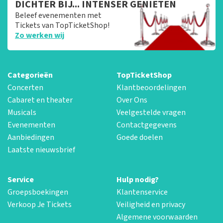
DICHTER BIJ... INTENSER GENIETEN
Beleef evenementen met
Tickets van TopTicketShop!
Zo werken wij
Categorieën
TopTicketShop
Concerten
Klantbeoordelingen
Cabaret en theater
Over Ons
Musicals
Veelgestelde vragen
Evenementen
Contactgegevens
Aanbiedingen
Goede doelen
Laatste nieuwsbrief
Service
Hulp nodig?
Groepsboekingen
Klantenservice
Verkoop Je Tickets
Veiligheid en privacy
Algemene voorwaarden