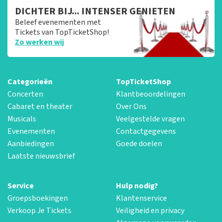
DICHTER BIJ... INTENSER GENIETEN
Beleef evenementen met
Tickets van TopTicketShop!
Zo werken wij
Categorieën
TopTicketShop
Concerten
Klantbeoordelingen
Cabaret en theater
Over Ons
Musicals
Veelgestelde vragen
Evenementen
Contactgegevens
Aanbiedingen
Goede doelen
Laatste nieuwsbrief
Service
Hulp nodig?
Groepsboekingen
Klantenservice
Verkoop Je Tickets
Veiligheid en privacy