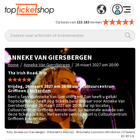
Op basis van
113.182
reviews
Zoeken naar artiesten of evenementen
ANNEKE VAN GIERSBERGEN
/
/
Home
Anneke Van Giersbergen
26 maart 2027 om 20:00
The Irish Road Trip
vrijdag
,
26 maart 2027 om 20:00
uur
|
Cultuurcentrum
Griffioen
Amsterdam
Bent u fan van Anneke Van Giersbergen? Dan heeft u geluk!
Topticketshop heeft nog tickets beschikbaar voor Anneke Van
Giersbergen op 26 maart 2027 om 20:00 uur op locatie
Cultuurcentrum Griffioen Amsterdam. De nominale waarde van
deze tickets is
€30,-
. Het eerste verkooppunt is Cultuurcentrum
Griffioen Amsterdam.
Foto: Anneke van Giersbergen - Fotocredits Alterna2 - Wikimedia Commons Attribution 2.0 Generic
(CC BY 2.0)