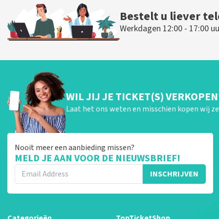
Bestelt u liever te
Werkdagen 12:00 - 17:00 uu
WIL JIJ JE TICKET(S) VERKOPEN
Laat het ons weten en misschien kopen wij ze 
Nooit meer een aanbieding missen?
MELD JE AAN VOOR DE NIEUWSBRIEF!
INSCHRIJVEN
Categorieën
TopTicketShop