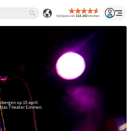
Op basis van
113.182
reviews
sbergen op 15 april
 Atlas Theater Emmen.