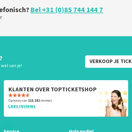
lefonisch?
Bel +31 (0)85 744 144 7
r
?
VERKOOP JE TIC
wel van je!
KLANTEN OVER TOPTICKETSHOP
Op basis van
113.182
reviews
Lees reviews
Service
Hulp nodig?