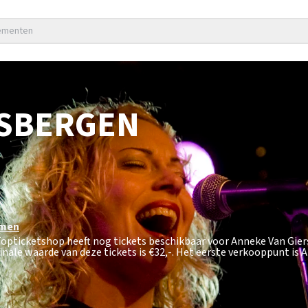
nementen
RSBERGEN
men
Topticketshop heeft nog tickets beschikbaar voor Anneke Van Gier
nale waarde van deze tickets is
€32,-
. Het eerste verkooppunt is