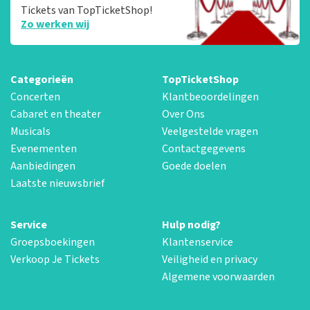
Tickets van TopTicketShop!
Zo werken wij
Categorieën
TopTicketShop
Concerten
Klantbeoordelingen
Cabaret en theater
Over Ons
Musicals
Veelgestelde vragen
Evenementen
Contactgegevens
Aanbiedingen
Goede doelen
Laatste nieuwsbrief
Service
Hulp nodig?
Groepsboekingen
Klantenservice
Verkoop Je Tickets
Veiligheid en privacy
Algemene voorwaarden