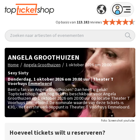
Op basis van
113.182
reviews
Zoeken naar artiesten of evenementen
ANGELA GROOTHUIZEN
/
/
Home
Angela Groothuizen
1 oktober 2026 om 20:00
Sexy Sixty
donderdag
,
1 oktober 2026 om 20:00
uur
|
Theater T
Voorhuys
Emmeloord
Bent u fan van Angela Groothuizen? Dan heeft u geluk!
Topticketshop heeft nog tickets beschikbaar voor Angela
Groothuizen op 1 oktober 2026 om 20:00 uur op locatie Theater T
Voorhuys Emmeloord. De nominale waarde van deze tickets is
€30,-
. Het eerste verkooppunt is Theater T Voorhuys Emmeloord.
Foto: Screenshot youtube
Hoeveel tickets wilt u reserveren?