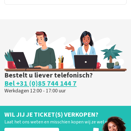
Bestelt u liever telefonisch?
Bel +31 (0)85 744 144 7
Werkdagen 12:00 - 17:00 uur
WIL JIJ JE TICKET(S) VERKOPEN?
Laat het ons weten en misschien kopen wij ze wel van je!