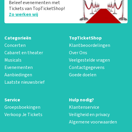
Beleef evenementen met
Tickets van TopTicketShop!
Zo werken wij
Categorieën
TopTicketShop
Concerten
Klantbeoordelingen
Cabaret en theater
Over Ons
Musicals
Veelgestelde vragen
Evenementen
Contactgegevens
Aanbiedingen
Goede doelen
Laatste nieuwsbrief
Service
Hulp nodig?
Groepsboekingen
Klantenservice
Verkoop Je Tickets
Veiligheid en privacy
Algemene voorwaarden