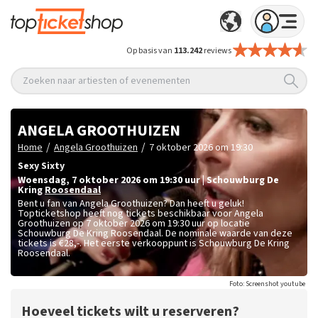
Op basis van
113.242
reviews
Zoeken naar artiesten of evenementen
ANGELA GROOTHUIZEN
/
/
Home
Angela Groothuizen
7 oktober 2026 om 19:30
Sexy Sixty
woensdag
,
7 oktober 2026 om 19:30
uur
|
Schouwburg De
Kring
Roosendaal
Bent u fan van Angela Groothuizen? Dan heeft u geluk!
Topticketshop heeft nog tickets beschikbaar voor Angela
Groothuizen op 7 oktober 2026 om 19:30 uur op locatie
Schouwburg De Kring Roosendaal. De nominale waarde van deze
tickets is
€28,-
. Het eerste verkooppunt is Schouwburg De Kring
Roosendaal.
Foto: Screenshot youtube
Hoeveel tickets wilt u reserveren?