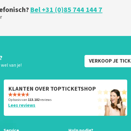
lefonisch?
Bel +31 (0)85 744 144 7
r
?
VERKOOP JE TIC
wel van je!
KLANTEN OVER TOPTICKETSHOP
Op basis van
113.182
reviews
Lees reviews
Service
Hulp nodig?