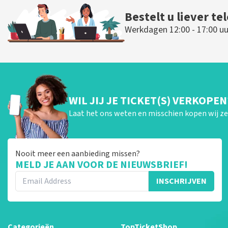
Bestelt u liever te
Werkdagen 12:00 - 17:00 uu
WIL JIJ JE TICKET(S) VERKOPEN
Laat het ons weten en misschien kopen wij ze 
Nooit meer een aanbieding missen?
MELD JE AAN VOOR DE NIEUWSBRIEF!
INSCHRIJVEN
Categorieën
TopTicketShop