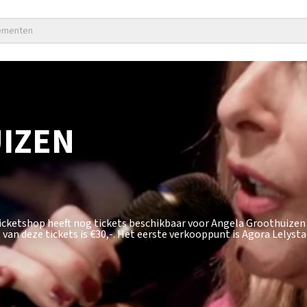
nementen
IZEN
ticketshop heeft nog tickets beschikbaar voor Angela Groothuize
van deze tickets is
€30,-
. Het eerste verkooppunt is Agora Lelysta