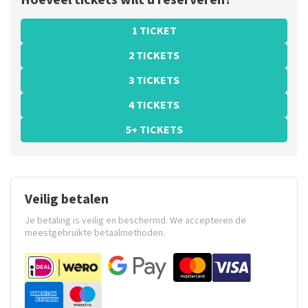
Hoeveel tickets wilt u reserveren?
1 TICKET
2 TICKETS
3 TICKETS
4 TICKETS
5+ TICKETS
Veilig betalen
Je betaling is veilig en beschermd. We accepteren de
meestgebruikte betaalmethoden.