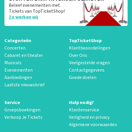
Beleef evenementen met
Tickets van TopTicketShop!
Zo werken wij
Categorieën
TopTicketShop
Concerten
Klantbeoordelingen
Cabaret en theater
Over Ons
Musicals
Veelgestelde vragen
Evenementen
Contactgegevens
Aanbiedingen
Goede doelen
Laatste nieuwsbrief
Service
Hulp nodig?
Groepsboekingen
Klantenservice
Verkoop Je Tickets
Veiligheid en privacy
Algemene voorwaarden