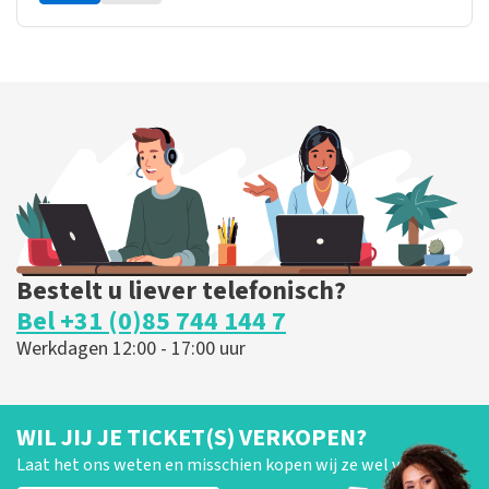
Bestelt u liever telefonisch?
Bel +31 (0)85 744 144 7
Werkdagen 12:00 - 17:00 uur
WIL JIJ JE TICKET(S) VERKOPEN?
Laat het ons weten en misschien kopen wij ze wel van je!