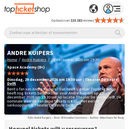
Op basis van
113.182
reviews
Zoeken naar artiesten of evenementen
ANDRE KUIPERS
/
/
Home
Andre Kuipers
29 december 2026 om 19:30
Space Academy (8+)
dinsdag
,
29 december 2026 om 19:30
uur
|
Theater De Veste
Delft
Bent u fan van Andre Kuipers? Dan heeft u geluk! Topticketshop
heeft nog tickets beschikbaar voor Andre Kuipers op 29
december 2026 om 19:30 uur op locatie Theater De Veste Delft. De
nominale waarde van deze tickets is
€30,-
. Het eerste
verkooppunt is Theater De Veste Delft.
Foto: André Kuipers – Bron: Wikimedia Commons – Author: Sebastiaan ter Burg