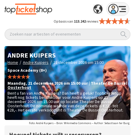
Op basis van
113.242
reviews
Zoeken naar artiesten of evenementen
ANDRE KUIPERS
/
/
Home
Andre Kuipers
21 december 2026 om 15:00
Space Academy (8+)
maandag
,
21 december 2026 om 15:00
uur
|
Theater De Bussel
Oosterhout
Bent u fan van Andre Kuipers? Dan heeft u geluk! Topticketshop
heeft nog tickets beschikbaar voor Andre Kuipers op 21
december 2026 om 15:00 uur op locatie Theater De Bussel
Oosterhout. De nominale waarde van deze tickets is
€22,- tot
€28,-
. Het eerste verkooppunt is Theater De Bussel Oosterhout.
Foto: André Kuipers – Bron: Wikimedia Commons – Author: Sebastiaan ter Burg