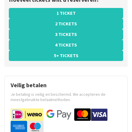
Hoeveel tickets wilt u reserveren?
1 TICKET
2 TICKETS
3 TICKETS
4 TICKETS
5+ TICKETS
Veilig betalen
Je betaling is veilig en beschermd. We accepteren de
meestgebruikte betaalmethoden.