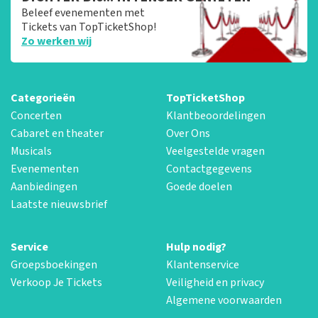
Beleef evenementen met
Tickets van TopTicketShop!
Zo werken wij
Categorieën
TopTicketShop
Concerten
Klantbeoordelingen
Cabaret en theater
Over Ons
Musicals
Veelgestelde vragen
Evenementen
Contactgegevens
Aanbiedingen
Goede doelen
Laatste nieuwsbrief
Service
Hulp nodig?
Groepsboekingen
Klantenservice
Verkoop Je Tickets
Veiligheid en privacy
Algemene voorwaarden