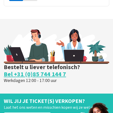
Bestelt u liever telefonisch?
Bel +31 (0)85 744 144 7
Werkdagen 12:00 - 17:00 uur
WIL JIJ JE TICKET(S) VERKOPEN?
Laat het ons weten en misschien kopen wij ze wel van je!