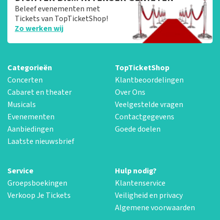
Beleef evenementen met
Tickets van TopTicketShop!
Zo werken wij
Categorieën
TopTicketShop
Concerten
Klantbeoordelingen
Cabaret en theater
Over Ons
Musicals
Veelgestelde vragen
Evenementen
Contactgegevens
Aanbiedingen
Goede doelen
Laatste nieuwsbrief
Service
Hulp nodig?
Groepsboekingen
Klantenservice
Verkoop Je Tickets
Veiligheid en privacy
Algemene voorwaarden