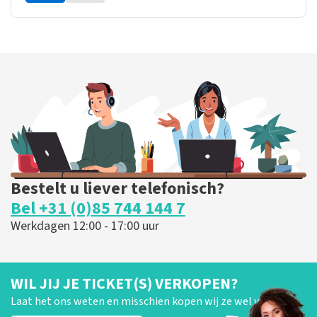
Bestelt u liever telefonisch?
Bel +31 (0)85 744 144 7
Werkdagen 12:00 - 17:00 uur
WIL JIJ JE TICKET(S) VERKOPEN?
Laat het ons weten en misschien kopen wij ze wel van je!