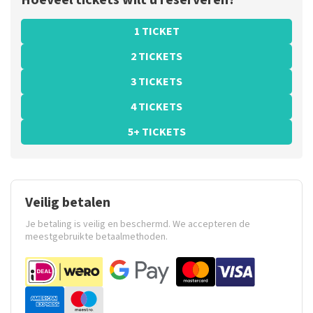
Hoeveel tickets wilt u reserveren?
1 TICKET
2 TICKETS
3 TICKETS
4 TICKETS
5+ TICKETS
Veilig betalen
Je betaling is veilig en beschermd. We accepteren de
meestgebruikte betaalmethoden.