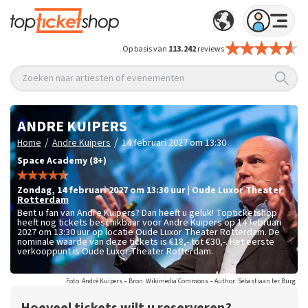
Op basis van
113.242
reviews
Zoeken naar artiesten of evenementen
ANDRE KUIPERS
/
/
Home
Andre Kuipers
14 februari 2027 om 13:30
Space Academy (8+)
zondag
,
14 februari 2027 om 13:30
uur
|
Oude Luxor Theater
Rotterdam
Bent u fan van Andre Kuipers? Dan heeft u geluk! Topticketshop
heeft nog tickets beschikbaar voor Andre Kuipers op 14 februari
2027 om 13:30 uur op locatie Oude Luxor Theater Rotterdam. De
nominale waarde van deze tickets is
€18,- tot €30,-
. Het eerste
verkooppunt is Oude Luxor Theater Rotterdam.
Foto: André Kuipers – Bron: Wikimedia Commons – Author: Sebastiaan ter Burg