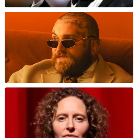
Andre Rieu
866
laatste 30 minuten
BESTEL NU
Teddy Swims
823
laatste 30 minuten
BESTEL NU