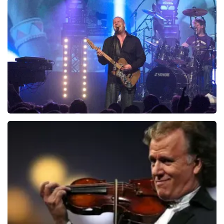
49
reviews
BEKIJKEN
Blof
972
laatste 30 minuten
BESTEL NU