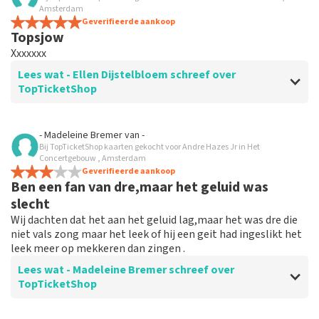
Amsterdam
Geverifieerde aankoop
Topsjow
Xxxxxxx
Lees wat - Ellen Dijstelbloem schreef over
TopTicketShop
Beoordeling van - Ellen Dijstelbloem over
TopTicketShop
- Madeleine Bremer
van
-
Bij TopTicketShop kaarten gekocht voor Andre Hazes Jr in Het
Top
Concertgebouw , Amsterdam
Geverifieerde aankoop
Ben een fan van dre,maar het geluid was
slecht
Wij dachten dat het aan het geluid lag,maar het was dre die
niet vals zong maar het leek of hij een geit had ingeslikt het
leek meer op mekkeren dan zingen .
Lees wat - Madeleine Bremer schreef over
TopTicketShop