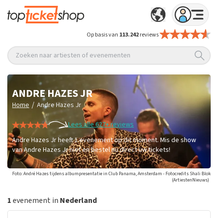
Op basis van
113.242
reviews
Zoeken naar artiesten of evenementen
ANDRE HAZES JR
/
Home
Andre Hazes Jr
Lees alle 627+ reviews
Andre Hazes Jr heeft 1 evenement op dit moment. Mis de show
van Andre Hazes Jr niet en bestel nu direct uw tickets!
Foto: André Hazes tijdens albumpresentatie in Club Panama, Amsterdam - Fotocredits Shali Blok
(ArtiestenNieuws)
1
evenement in
Nederland