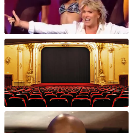
Hans Klok
314+
reviews
BEKIJKEN
Saturday Night Fever
60
reviews