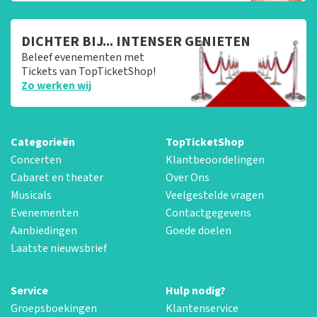
DICHTER BIJ... INTENSER GENIETEN
Beleef evenementen met
Tickets van TopTicketShop!
Zo werken wij
Categorieën
TopTicketShop
Concerten
Klantbeoordelingen
Cabaret en theater
Over Ons
Musicals
Veelgestelde vragen
Evenementen
Contactgegevens
Aanbiedingen
Goede doelen
Laatste nieuwsbrief
Service
Hulp nodig?
Groepsboekingen
Klantenservice