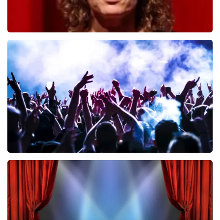
Esther van der Voort
499
laatste 30 minuten
BESTEL NU
Megadeth
456
laatste 30 minuten
BESTEL NU