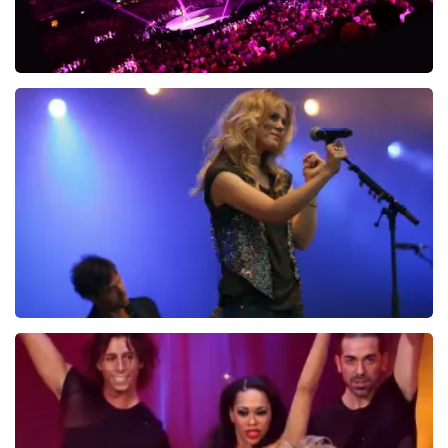
Holland Zingt Hazes
560+
reviews
BEKIJKEN
Ilse DeLange
274+
reviews
BEKIJKEN