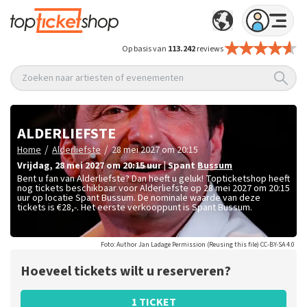
Op basis van
113.242
reviews
Zoeken naar artiesten of evenementen
ALDERLIEFSTE
/
/
Home
Alderliefste
28 mei 2027 om 20:15
vrijdag
,
28 mei 2027 om 20:15
uur
|
Spant
Bussum
Bent u fan van Alderliefste? Dan heeft u geluk! Topticketshop heeft
nog tickets beschikbaar voor Alderliefste op 28 mei 2027 om 20:15
uur op locatie Spant Bussum. De nominale waarde van deze
tickets is
€28,-
. Het eerste verkooppunt is Spant Bussum.
Foto: Author Jan Ladage Permission (Reusing this file) CC-BY-SA 4.0
Hoeveel tickets wilt u reserveren?
1 TICKET