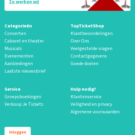
Zo werken wij
Categorieën
TopTicketShop
Concerten
Klantbeoordelingen
Cabaret en theater
Over Ons
Musicals
Veelgestelde vragen
Evenementen
Contactgegevens
Aanbiedingen
Goede doelen
Laatste nieuwsbrief
Service
Hulp nodig?
Groepsboekingen
Klantenservice
Verkoop Je Tickets
Veiligheid en privacy
Algemene voorwaarden
Inloggen