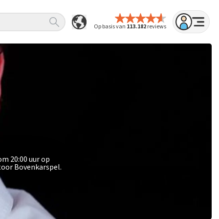
Op basis van
113.182
reviews
 om 20:00 uur op
toor Bovenkarspel.