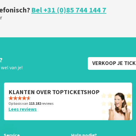
lefonisch?
Bel +31 (0)85 744 144 7
r
?
VERKOOP JE TIC
wel van je!
KLANTEN OVER TOPTICKETSHOP
Op basis van
113.182
reviews
Lees reviews
Service
Hulp nodig?