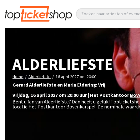
Zoeken naar artiesten of eve
ALDERLIEFSTE
/
/
Home
Alderliefste
16 april 2027 om 20:00
Gerard Alderliefste en Maria Eldering: Vrij
vrijdag
,
16 april 2027 om 20:00
uur
|
Het Postkantoor
Bov
Bent u fan van Alderliefste? Dan heeft u geluk! Topticketsho
locatie Het Postkantoor Bovenkarspel. De nominale waarde 