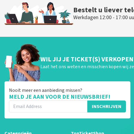
Bestelt u liever te
Werkdagen 12:00 - 17:00 uu
WIL JIJ JE TICKET(S) VERKOPEN
Laat het ons weten en misschien kopen wij ze 
Nooit meer een aanbieding missen?
MELD JE AAN VOOR DE NIEUWSBRIEF!
INSCHRIJVEN
Categorieën
TopTicketShop