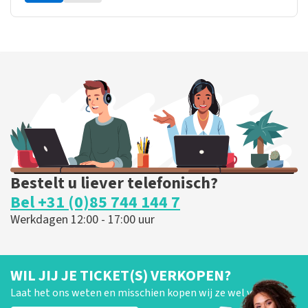
Bestelt u liever telefonisch?
Bel +31 (0)85 744 144 7
Werkdagen 12:00 - 17:00 uur
WIL JIJ JE TICKET(S) VERKOPEN?
Laat het ons weten en misschien kopen wij ze wel van je!