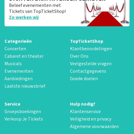
Beleef evenementen met
Tickets van TopTicketShop!
Zo werken wij
Categorieën
TopTicketShop
Concerten
Klantbeoordelingen
Cabaret en theater
Over Ons
Musicals
Veelgestelde vragen
Evenementen
Contactgegevens
Aanbiedingen
Goede doelen
Laatste nieuwsbrief
Service
Hulp nodig?
Groepsboekingen
Klantenservice
Verkoop Je Tickets
Veiligheid en privacy
Algemene voorwaarden