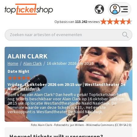
Op basis van
113.242
reviews
Zoeken naar artiesten of evenementen
ALAIN CLARK
/
/
Home
Alain Clark
16 oktober 2026 om 20:15
Date Night
vrijdag
,
16 oktober 2026 om 20:15
uur
|
Westlandtheater De
Naald
Naaldwijk
Bent u fan van Alain Clark? Dan heeft u geluk! Topticketshop heeft
nog tickets beschikbaar voor Alain Clark op 16 oktober 2026 om
20:15 uur op locatie Westlandtheater De Naald Naaldwijk. De
nominale waarde van deze tickets is
€33,-
. Het eerste
verkooppunt is Westlandtheater De Naald Naaldwijk.
Foto: Alain Clark - Fotocredits: jan Willem - Wikimedia Commons (CC BY-SA 2.0)