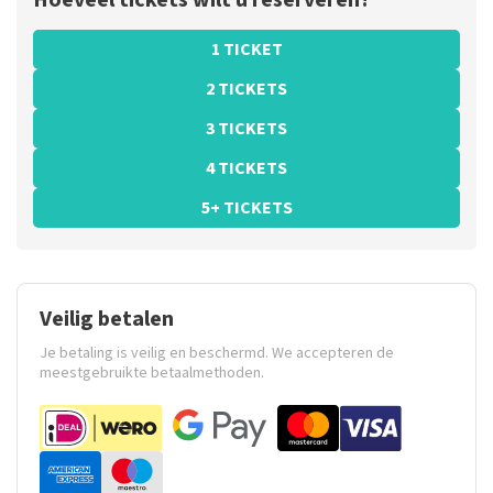
Hoeveel tickets wilt u reserveren?
1 TICKET
2 TICKETS
3 TICKETS
4 TICKETS
5+ TICKETS
Veilig betalen
Je betaling is veilig en beschermd. We accepteren de
meestgebruikte betaalmethoden.