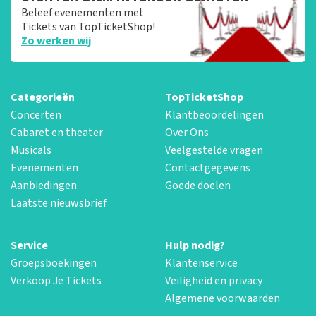
Beleef evenementen met
Tickets van TopTicketShop!
Zo werken wij
Categorieën
TopTicketShop
Concerten
Klantbeoordelingen
Cabaret en theater
Over Ons
Musicals
Veelgestelde vragen
Evenementen
Contactgegevens
Aanbiedingen
Goede doelen
Laatste nieuwsbrief
Service
Hulp nodig?
Groepsboekingen
Klantenservice
Verkoop Je Tickets
Veiligheid en privacy
Algemene voorwaarden