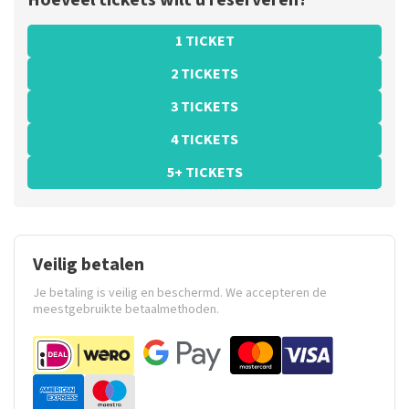
Hoeveel tickets wilt u reserveren?
1 TICKET
2 TICKETS
3 TICKETS
4 TICKETS
5+ TICKETS
Veilig betalen
Je betaling is veilig en beschermd. We accepteren de
meestgebruikte betaalmethoden.