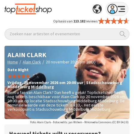
Op basis van
113.182
reviews
Zoeken naar artiesten of evenementen
ALAIN CLARK
/
/
Home
Alain Clark
20 november 2026 om 20:00
Date NIght
vrijdag
,
20 november 2026 om 20:00
uur
|
Stadsschouwburg
Middelburg
Middelburg
Bent u fan van Alain Clark? Dan heeft u geluk! Topticketshop heeft
nog tickets beschikbaar voor Alain Clark op 20 november 2026 om
20:00 uur op locatie Stadsschouwburg Middelburg Middelburg. De
nominale waarde van deze tickets is
€33,-
. Het eerste
verkooppunt is Stadsschouwburg Middelburg Middelburg.
Foto: Alain Clark - Fotocredits: jan Willem - Wikimedia Commons (CC BY-SA 2.0)