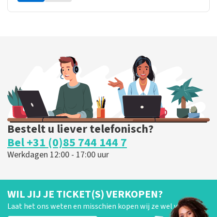
Bestelt u liever telefonisch?
Bel +31 (0)85 744 144 7
Werkdagen 12:00 - 17:00 uur
WIL JIJ JE TICKET(S) VERKOPEN?
Laat het ons weten en misschien kopen wij ze wel van je!