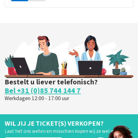
Bestelt u liever telefonisch?
Bel +31 (0)85 744 144 7
Werkdagen 12:00 - 17:00 uur
WIL JIJ JE TICKET(S) VERKOPEN?
Laat het ons weten en misschien kopen wij ze wel van je!