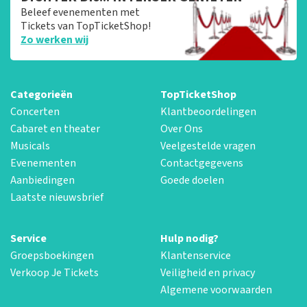
Beleef evenementen met
Tickets van TopTicketShop!
Zo werken wij
Categorieën
TopTicketShop
Concerten
Klantbeoordelingen
Cabaret en theater
Over Ons
Musicals
Veelgestelde vragen
Evenementen
Contactgegevens
Aanbiedingen
Goede doelen
Laatste nieuwsbrief
Service
Hulp nodig?
Groepsboekingen
Klantenservice
Verkoop Je Tickets
Veiligheid en privacy
Algemene voorwaarden