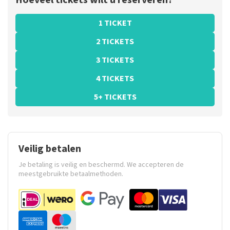
Hoeveel tickets wilt u reserveren?
1 TICKET
2 TICKETS
3 TICKETS
4 TICKETS
5+ TICKETS
Veilig betalen
Je betaling is veilig en beschermd. We accepteren de
meestgebruikte betaalmethoden.