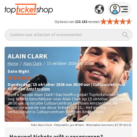
Op basis van
113.182
reviews
Zoeken naar artiesten of evenementen
ALAIN CLARK
/
/
Home
Alain Clark
15 oktober 2026 om 20:00
Date NIght
donderdag
,
15 oktober 2026 om 20:00
uur
|
Cultuurcentrum
Griffioen
Amsterdam
Bent u fan van Alain Clark? Dan heeft u geluk! Topticketshop heeft
nog tickets beschikbaar voor Alain Clark op 15 oktober 2026 om
20:00 uur op locatie Cultuurcentrum Griffioen Amsterdam. De
nominale waarde van deze tickets is
€33,-
. Het eerste
verkooppunt is Cultuurcentrum Griffioen Amsterdam.
Foto: Alain Clark - Fotocredits: jan Willem - Wikimedia Commons (CC BY-SA 2.0)