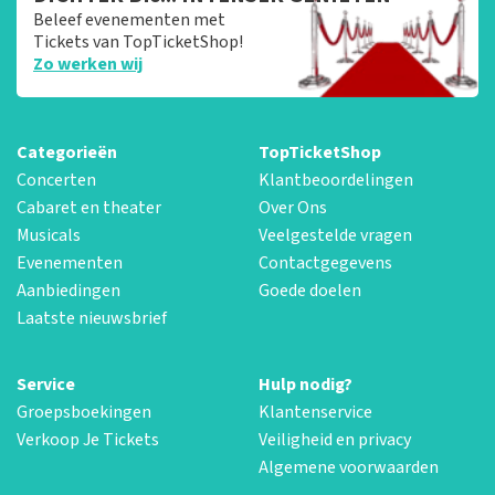
Beleef evenementen met
Tickets van TopTicketShop!
Zo werken wij
Categorieën
TopTicketShop
Concerten
Klantbeoordelingen
Cabaret en theater
Over Ons
Musicals
Veelgestelde vragen
Evenementen
Contactgegevens
Aanbiedingen
Goede doelen
Laatste nieuwsbrief
Service
Hulp nodig?
Groepsboekingen
Klantenservice
Verkoop Je Tickets
Veiligheid en privacy
Algemene voorwaarden