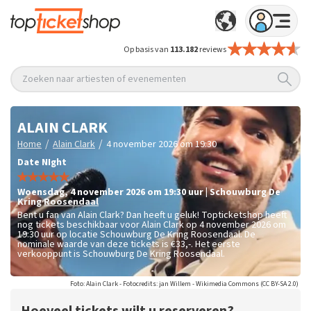
Op basis van
113.182
reviews
Zoeken naar artiesten of evenementen
ALAIN CLARK
/
/
Home
Alain Clark
4 november 2026 om 19:30
Date NIght
woensdag
,
4 november 2026 om 19:30
uur
|
Schouwburg De
Kring
Roosendaal
Bent u fan van Alain Clark? Dan heeft u geluk! Topticketshop heeft
nog tickets beschikbaar voor Alain Clark op 4 november 2026 om
19:30 uur op locatie Schouwburg De Kring Roosendaal. De
nominale waarde van deze tickets is
€33,-
. Het eerste
verkooppunt is Schouwburg De Kring Roosendaal.
Foto: Alain Clark - Fotocredits: jan Willem - Wikimedia Commons (CC BY-SA 2.0)