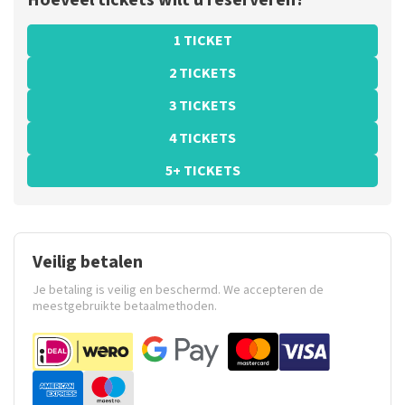
Hoeveel tickets wilt u reserveren?
1 TICKET
2 TICKETS
3 TICKETS
4 TICKETS
5+ TICKETS
Veilig betalen
Je betaling is veilig en beschermd. We accepteren de
meestgebruikte betaalmethoden.