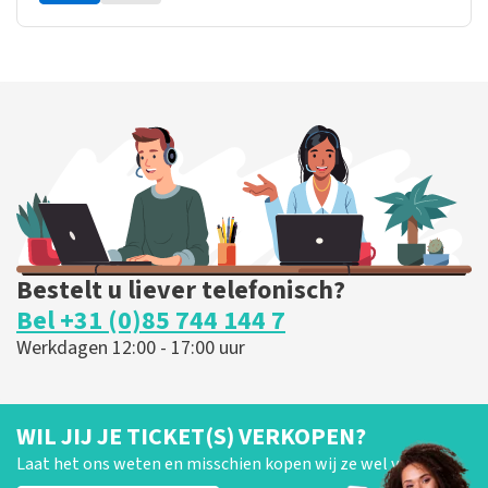
Bestelt u liever telefonisch?
Bel +31 (0)85 744 144 7
Werkdagen 12:00 - 17:00 uur
WIL JIJ JE TICKET(S) VERKOPEN?
Laat het ons weten en misschien kopen wij ze wel van je!