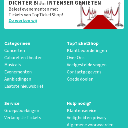
DICHTER BIJ... INTENSER GENIETEN
Beleef evenementen met
Tickets van TopTicketShop!
Zo werken wij
Categorieën
TopTicketShop
Concerten
Klantbeoordelingen
Cabaret en theater
Over Ons
Musicals
Veelgestelde vragen
Evenementen
Contactgegevens
Aanbiedingen
Goede doelen
Laatste nieuwsbrief
Service
Hulp nodig?
Groepsboekingen
Klantenservice
Verkoop Je Tickets
Veiligheid en privacy
Algemene voorwaarden