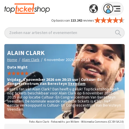
Op basis van
113.242
reviews
Zoeken naar artiesten of evenementen
ALAIN CLARK
/
/
Home
Alain Clark
6 november 2026 om 20:15
Date NIght
vrijdag
,
6 november 2026 om 20:15
uur
|
Cultuur- En
Congrescentrum Van Beresteyn
Veendam
Bent u fan van Alain Clark? Dan heeft u geluk! Topticketshop heeft
nog tickets beschikbaar voor Alain Clark op 6 november 2026 om
20:15 uur op locatie Cultuur- En Congrescentrum Van Beresteyn
Veendam. De nominale waarde van deze tickets is
€30,-
. Het
eerste verkooppunt is Cultuur- En Congrescentrum Van Beresteyn
Veendam.
Foto: Alain Clark - Fotocredits: jan Willem - Wikimedia Commons (CC BY-SA 2.0)